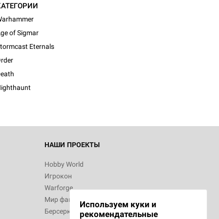
КАТЕГОРИИ
Warhammer
ge of Sigmar
tormcast Eternals
d Монстры
rder
eath
ighthaunt
 Зомбицид:
НАШИ ПРОЕКТЫ
Hobby World
Игрокон
 Берсерк.
Warforge
в
Мир фантастики
Используем куки и
Берсерк
рекомендательные