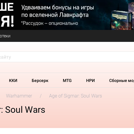
отеки
ККИ
Берсерк
MTG
НРИ
Сборные мо
Warhammer
Age of Sigmar: Soul Wars
: Soul Wars