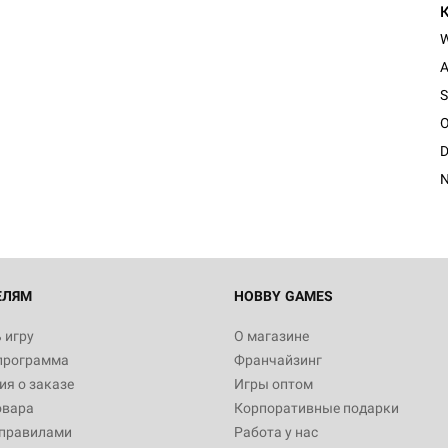
A
S
Настольная игра Hobby Worl
O
Египта
D
1 991
N
Настольная игра Hobby World
Белая смерть
12 990
ЕЛЯМ
HOBBY GAMES
 игру
О магазине
программа
Франчайзинг
Настольная игра Hobby World
я о заказе
Игры оптом
Сердце роя. Дисплей бустеро
овара
Корпоративные подарки
3 490
 правилами
Работа у нас