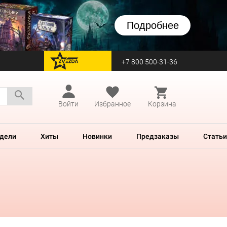
Подробнее
+7 800 500-31-36
перейти на Zvezda
Войти
Избранное
Корзина
дели
Хиты
Новинки
Предзаказы
Статьи