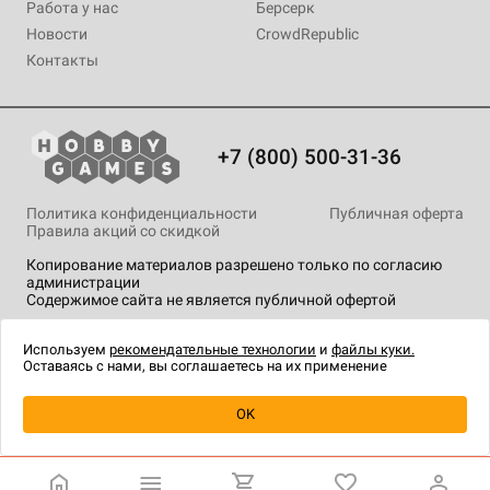
Работа у нас
Берсерк
Новости
CrowdRepublic
Контакты
+7 (800) 500-31-36
Политика конфиденциальности
Публичная оферта
Правила акций со скидкой
Копирование материалов разрешено только по согласию
администрации
Содержимое сайта не является публичной офертой
На сайте Hobby Games применяются
рекомендательные
технологии
.
Используем
рекомендательные технологии
и
файлы куки.
Оставаясь с нами, вы соглашаетесь на их применение
Уведомить о наличии
OK