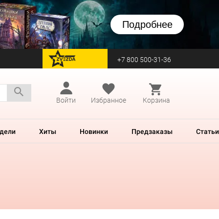
Подробнее
+7 800 500-31-36
перейти на Zvezda
Войти
Избранное
Корзина
дели
Хиты
Новинки
Предзаказы
Статьи