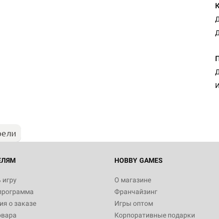
Д
Д
Настольная игра Hobby Worl
Д
Египта
И
1 991
рели
Настольная игра Hobby World
Белая смерть
12 990
ЕЛЯМ
HOBBY GAMES
 игру
О магазине
программа
Франчайзинг
Настольная игра Hobby Worl
я о заказе
Игры оптом
Аркхэма. Карточная игра
овара
Корпоративные подарки