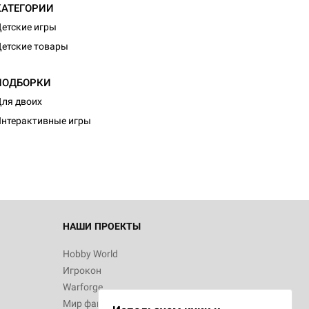
КАТЕГОРИИ
етские игры
етские товары
ПОДБОРКИ
d Монстры
ля двоих
нтерактивные игры
 Зомбицид:
НАШИ ПРОЕКТЫ
Hobby World
Игрокон
d Ужас
Warforge
Мир фантастики