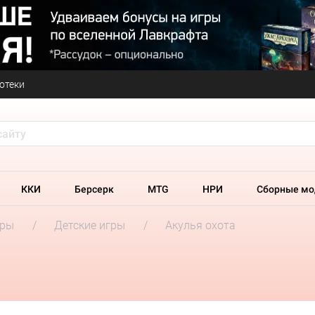
отеки
ККИ
Берсерк
MTG
НРИ
Сборные мо
гры
Детские игры
Акулья охота