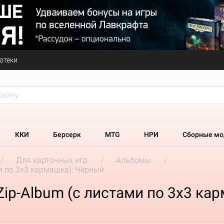
отеки
ККИ
Берсерк
MTG
НРИ
Сборные мо
Для карточных игр
Альбомы
ми по 3x3 кармашка): Чёрный
Zip-Album (с листами по 3x3 ка