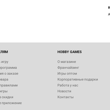
ЕЛЯМ
HOBBY GAMES
 игру
О магазине
программа
Франчайзинг
я о заказе
Игры оптом
овара
Корпоративные подарки
 правилами
Работа у нас
игры
Новости
з скидки
Контакты
е приложение