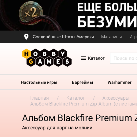
Соединённые Штаты Америки
Магазины
Игр
Каталог
Настольные игры
Варгеймы
Warhammer
Главная
Каталог
Аксессуары
Альбом Blackfire Premium Zip-Album (с листа
Альбом Blackfire Premium 
Аксессуар для карт на молнии