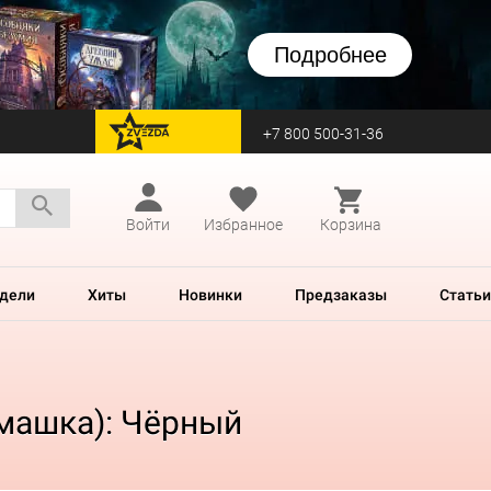
Подробнее
+7 800 500-31-36
перейти на Zvezda
Войти
Избранное
Корзина
дели
Хиты
Новинки
Предзаказы
Статьи
рмашка): Чёрный