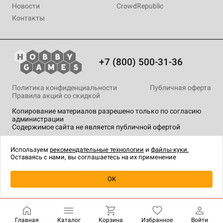
Новости
CrowdRepublic
Контакты
+7 (800) 500-31-36
Политика конфиденциальности
Публичная оферта
Правила акций со скидкой
Копирование материалов разрешено только по согласию
администрации
Содержимое сайта не является публичной офертой
На сайте Hobby Games применяются
рекомендательные
технологии
.
Используем
рекомендательные технологии
и
файлы куки.
Оставаясь с нами, вы соглашаетесь на их применение
Уведомить о наличии
OK
Главная
Каталог
Корзина
Избранное
Войти