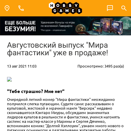
Августовский выпуск "Мира
фантастики" уже в продаже!
13 авг 2021 11:03
Просмотрено: 3495 раз(а)
"Тебе страшно? Мне нет"
Очередной летний номер "Мира фантастики" неожиданно
получился слегка пугающим. Судите сами: рассказываем о
культовой, жестокой и мрачной манге "Берсерк" недавно
скончавшегося Кэнтаро Миуры, обсуждаем знаменитых
лидеров культов в реальности и фантастике, учимся нагонять
саспенс на мастер-классе у Марины и Сергея Дяченко,
вспоминаем комикс "Долгий Хэллоуин", узнаем много нового о
пугающих осьминогах и разглядываем жутковатые работы