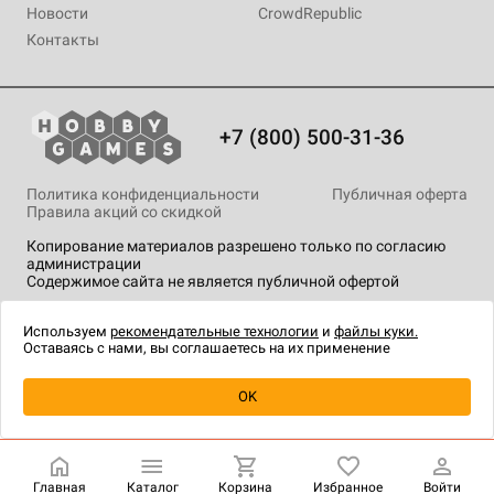
Новости
CrowdRepublic
Контакты
+7 (800) 500-31-36
Политика конфиденциальности
Публичная оферта
Правила акций со скидкой
Копирование материалов разрешено только по согласию
администрации
Содержимое сайта не является публичной офертой
На сайте Hobby Games применяются
рекомендательные
технологии
.
Используем
рекомендательные технологии
и
файлы куки.
Оставаясь с нами, вы соглашаетесь на их применение
Уведомить о наличии
OK
Главная
Каталог
Корзина
Избранное
Войти