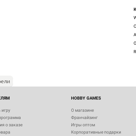
C
A
O
R
рели
ЕЛЯМ
HOBBY GAMES
 игру
О магазине
программа
Франчайзинг
я о заказе
Игры оптом
овара
Корпоративные подарки