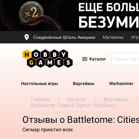
Соединённые Штаты Америки
Магазины
Игр
Каталог
Настольные игры
Варгеймы
Warhammer
Главная
Каталог
Варгеймы
Battletome: Cities of Sigmar (Hardback)
Отзывы о Battletome: Citie
Сигмар приютил всех