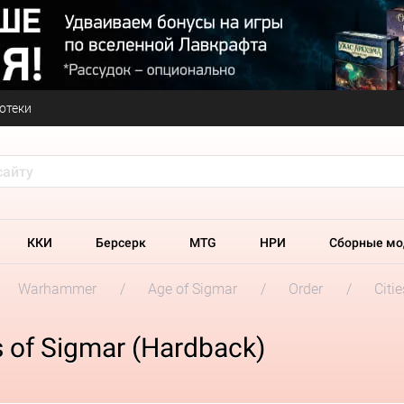
отеки
ККИ
Берсерк
MTG
НРИ
Сборные мо
Warhammer
Age of Sigmar
Order
Citi
s of Sigmar (Hardback)