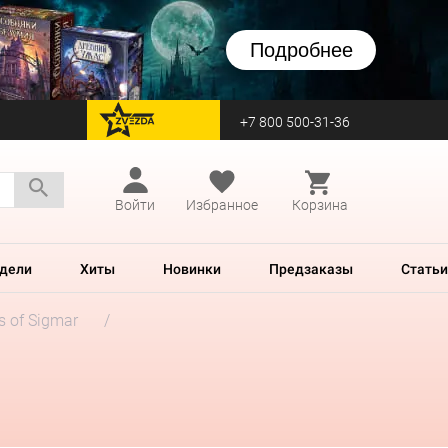
Подробнее
+7 800 500-31-36
перейти на Zvezda
Войти
Избранное
Корзина
дели
Хиты
Новинки
Предзаказы
Статьи
es of Sigmar