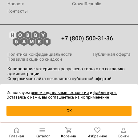
Новости
CrowdRepublic
Контакты
+7 (800) 500-31-36
Политика конфиденциальности
Публичная оферта
Правила акций со скидкой
Копирование материалов разрешено только по согласию
администрации
Содержимое сайта не является публичной офертой
На сайте Hobby Games применяются
рекомендательные
технологии
.
Используем
рекомендательные технологии
и
файлы куки.
Оставаясь с нами, вы соглашаетесь на их применение
Уведомить о наличии
OK
Главная
Каталог
Корзина
Избранное
Войти