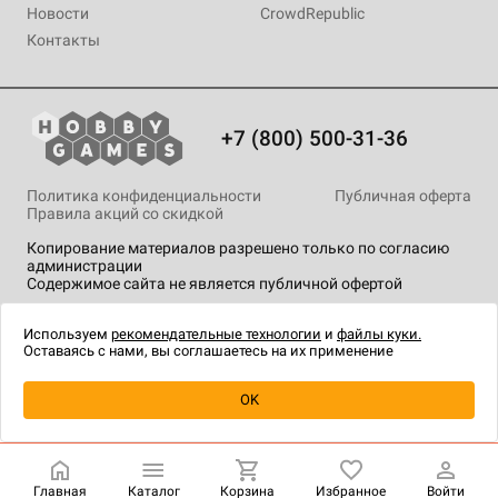
Новости
CrowdRepublic
Контакты
+7 (800) 500-31-36
Политика конфиденциальности
Публичная оферта
Правила акций со скидкой
Копирование материалов разрешено только по согласию
администрации
Содержимое сайта не является публичной офертой
На сайте Hobby Games применяются
рекомендательные
технологии
.
Используем
рекомендательные технологии
и
файлы куки.
Оставаясь с нами, вы соглашаетесь на их применение
Уведомить о наличии
OK
Главная
Каталог
Корзина
Избранное
Войти