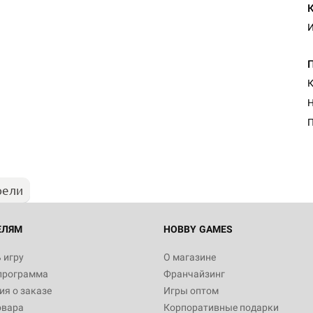
И
К
Н
П
рели
ЕЛЯМ
HOBBY GAMES
 игру
О магазине
программа
Франчайзинг
я о заказе
Игры оптом
овара
Корпоративные подарки