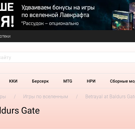
отеки
ККИ
Берсерк
MTG
НРИ
Сборные мо
гры
Игры по вселенным
Betrayal at Baldurs Gat
ldurs Gate