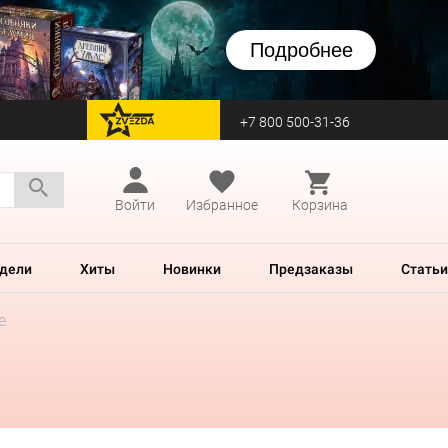
Подробнее
+7 800 500-31-36
перейти на Zvezda
Войти
Избранное
Корзина
дели
Хиты
Новинки
Предзаказы
Статьи
e