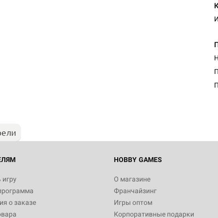
И
Н
Настольная игра Hobby Worl
П
Египта
П
1 991
рели
Настольная игра Hobby World
Белая смерть
12 990
ЕЛЯМ
HOBBY GAMES
 игру
О магазине
программа
Франчайзинг
Настольная игра Hobby World
я о заказе
Игры оптом
Сердце роя. Дисплей бустеро
овара
Корпоративные подарки