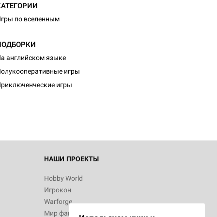
КАТЕГОРИИ
гры по вселенным
ПОДБОРКИ
а английском языке
d Монстры
олукооперативные игры
риключенческие игры
 Зомбицид:
НАШИ ПРОЕКТЫ
Hobby World
Игрокон
 Берсерк.
Warforge
в
Мир фантастики