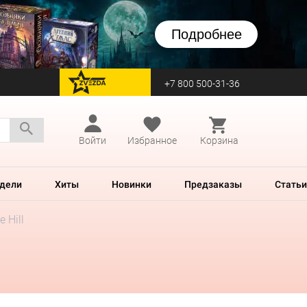
Подробнее
+7 800 500-31-36
перейти на Zvezda
Войти
Избранное
Корзина
дели
Хиты
Новинки
Предзаказы
Статьи
e Hill