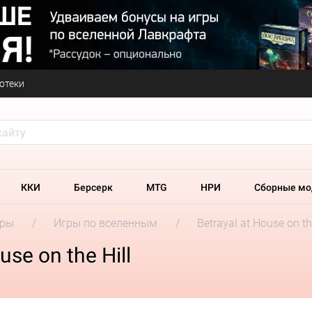
отеки
ККИ
Берсерк
MTG
НРИ
Сборные мо
гры
Игры по вселенным
Betrayal at House on th
se on the Hill