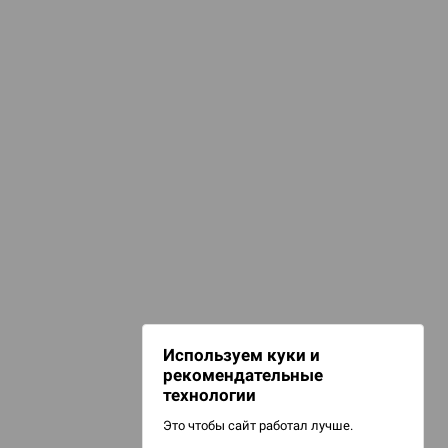
селенная DC
d Монстры
омиксы, книги, манга
Комиксы
 Зомбицид:
НАШИ ПРОЕКТЫ
Hobby World
Игрокон
 Берсерк.
Warforge
в
Мир фантастики
Используем куки и
Берсерк
рекомендательные
CrowdRepublic
технологии
Это чтобы сайт работал лучше.