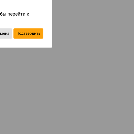
Код товара: 84073
обы перейти к
833 ₽
1 190 ₽
-30%
Экономия
357 ₽
тмена
Подтвердить
Уведомить о наличии
В избранное
КАТЕГОРИИ