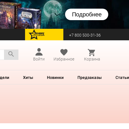
Подробнее
+7 800 500-31-36
перейти на Zvezda
Войти
Избранное
Корзина
дели
Хиты
Новинки
Предзаказы
Статьи