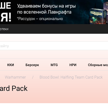
отеки
ККИ
Берсерк
MTG
НРИ
Сборные мо
Warhammer
Blood Bowl: Halfling Team Card Pack
Card Pack