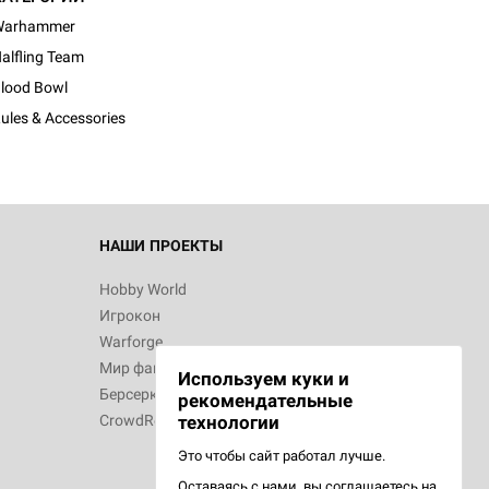
Warhammer
alfling Team
lood Bowl
ules & Accessories
НАШИ ПРОЕКТЫ
Hobby World
Игрокон
Warforge
Мир фантастики
Используем куки и
Берсерк
рекомендательные
CrowdRepublic
технологии
Это чтобы сайт работал лучше.
Оставаясь с нами, вы соглашаетесь на