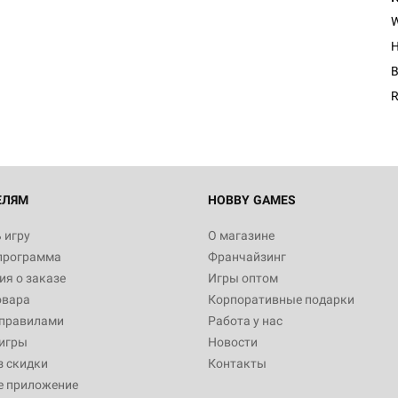
H
B
R
ЕЛЯМ
HOBBY GAMES
 игру
О магазине
программа
Франчайзинг
я о заказе
Игры оптом
овара
Корпоративные подарки
 правилами
Работа у нас
игры
Новости
з скидки
Контакты
е приложение