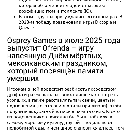
3 отзыва
которая объединяет людей с высоким
Купить
коэффициентом интеллекта (IQ).
В этом году она присуждалась во второй раз. В
2023-м победу праздновали игры Dictopia и
Qawale.
Osprey Games в июле 2025 года
выпустит Ofrenda – игру,
навеянную Днём мёртвых,
мексиканским праздником,
который посвящён памяти
умерших
Игрокам в ней предстоит разбирать посредством
драфта и размещать на своих планшетах портреты
усопших, а также расставлять там свечи, цветы и
подношения (то, что они любили при жизни), чтобы
получить аккуратный алтарь в память о них. Кто-то
из родственников пожелал бы быть поближе к
самому дорогому кузену, другой – подальше от
нелюбимой еды, и чем шире становится алтарь, тем