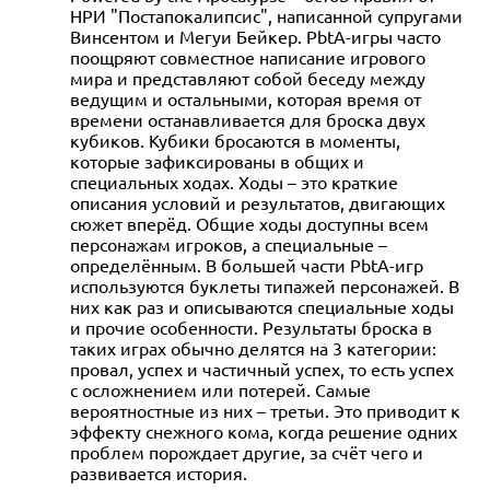
НРИ "Постапокалипсис", написанной супругами
Винсентом и Мегуи Бейкер. PbtA-игры часто
поощряют совместное написание игрового
мира и представляют собой беседу между
ведущим и остальными, которая время от
времени останавливается для броска двух
кубиков. Кубики бросаются в моменты,
которые зафиксированы в общих и
специальных ходах. Ходы – это краткие
описания условий и результатов, двигающих
сюжет вперёд. Общие ходы доступны всем
персонажам игроков, а специальные –
определённым. В большей части PbtA-игр
используются буклеты типажей персонажей. В
них как раз и описываются специальные ходы
и прочие особенности. Результаты броска в
таких играх обычно делятся на 3 категории:
провал, успех и частичный успех, то есть успех
с осложнением или потерей. Самые
вероятностные из них – третьи. Это приводит к
эффекту снежного кома, когда решение одних
проблем порождает другие, за счёт чего и
развивается история.