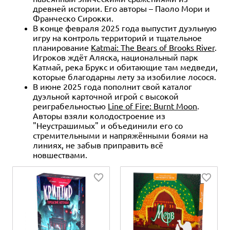
древней истории. Его авторы – Паоло Мори и
Франческо Сирокки.
В конце февраля 2025 года выпустит дуэльную
игру на контроль территорий и тщательное
планирование
Katmai: The Bears of Brooks River
.
Игроков ждёт Аляска, национальный парк
Катмай, река Брукс и обитающие там медведи,
которые благодарны лету за изобилие лосося.
В июне 2025 года пополнит свой каталог
дуэльной карточной игрой с высокой
реиграбельностью
Line of Fire: Burnt Moon
.
Авторы взяли колодостроение из
"Неустрашимых" и объединили его со
стремительными и напряжёнными боями на
линиях, не забыв приправить всё
новшествами.