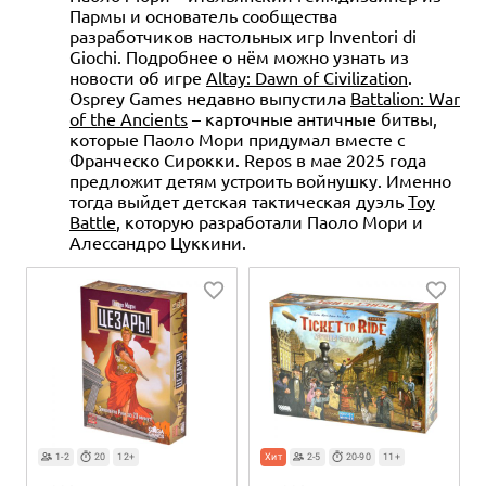
Пармы и основатель сообщества
разработчиков настольных игр Inventori di
Giochi. Подробнее о нём можно узнать из
новости об игре
Altay: Dawn of Civilization
.
Osprey Games недавно выпустила
Battalion: War
of the Ancients
– карточные античные битвы,
которые Паоло Мори придумал вместе с
Франческо Сирокки. Repos в мае 2025 года
предложит детям устроить войнушку. Именно
тогда выйдет детская тактическая дуэль
Toy
Battle
, которую разработали Паоло Мори и
Алессандро Цуккини.
1-2
20
12+
Хит
2-5
20-90
11+