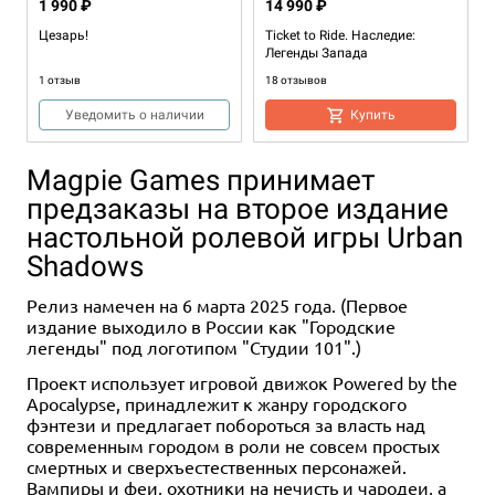
1 990 ₽
14 990 ₽
Цезарь!
Ticket to Ride. Наследие:
Легенды Запада
1 отзыв
18 отзывов
Уведомить о наличии
Купить
Magpie Games принимает
предзаказы на второе издание
настольной ролевой игры Urban
Shadows
Релиз намечен на 6 марта 2025 года. (Первое
издание выходило в России как "Городские
легенды" под логотипом "Студии 101".)
9 990 ₽
Проект использует игровой движок Powered by the
Apocalypse, принадлежит к жанру городского
Пандемия: Наследие
(красная)
фэнтези и предлагает побороться за власть над
современным городом в роли не совсем простых
5 отзывов
смертных и сверхъестественных персонажей.
Уведомить о наличии
Вампиры и феи, охотники на нечисть и чародеи, а