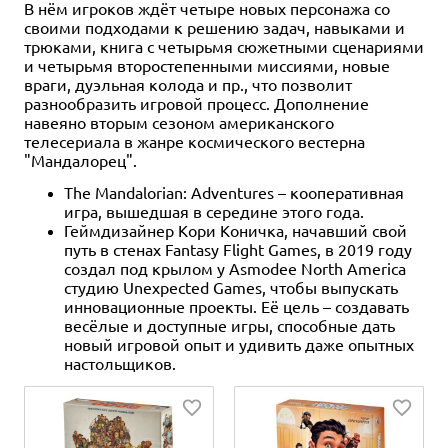
В нём игроков ждёт четыре новых персонажа со
своими подходами к решению задач, навыками и
трюками, книга с четырьмя сюжетными сценариями
и четырьмя второстепенными миссиями, новые
враги, дуэльная колода и пр., что позволит
разнообразить игровой процесс. Дополнение
навеяно вторым сезоном американского
телесериала в жанре космического вестерна
"Мандалорец".
The Mandalorian: Adventures – кооперативная
игра, вышедшая в середине этого года.
Геймдизайнер Кори Коничка, начавший свой
путь в стенах Fantasy Flight Games, в 2019 году
создал под крылом у Asmodee North America
студию Unexpected Games, чтобы выпускать
инновационные проекты. Её цель – создавать
весёлые и доступные игры, способные дать
новый игровой опыт и удивить даже опытных
настольщиков.