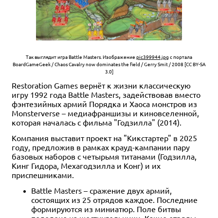
Так выглядит игра Battle Masters. Изображение
pic399944.jpg
с портала
BoardGameGeek / Chaos Cavalry now dominates the field / Gerry Smit / 2008 [CC BY-SA
3.0]
Restoration Games вернёт к жизни классическую
игру 1992 года Battle Masters, задействовав вместо
фэнтезийных армий Порядка и Хаоса монстров из
Monsterverse – медиафраншизы и киновселенной,
которая началась с фильма "Годзилла" (2014).
Компания выставит проект на "Кикстартер" в 2025
году, предложив в рамках крауд-кампании пару
базовых наборов с четырьмя титанами (Годзилла,
Кинг Гидора, Мехагодзилла и Конг) и их
приспешниками.
Battle Masters – сражение двух армий,
состоящих из 25 отрядов каждое. Последние
формируются из миниатюр. Поле битвы
поделено на шестиугольники. Какие отряды