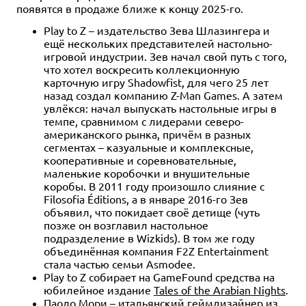
появятся в продаже ближе к концу 2025-го.
Play to Z – издательство Зева Шлазингера и
ещё нескольких представителей настольно-
игровой индустрии. Зев начал свой путь с того,
что хотел воскресить коллекционную
карточную игру Shadowfist, для чего 25 лет
назад создал компанию Z-Man Games. А затем
увлёкся: начал выпускать настольные игры в
темпе, сравнимом с лидерами северо-
американского рынка, причём в разных
сегментах – казуальные и комплексные,
кооперативные и соревновательные,
маленькие коробочки и внушительные
коробы. В 2011 году произошло слияние с
Filosofia Éditions, а в январе 2016-го Зев
объявил, что покидает своё детище (чуть
позже он возглавил настольное
подразделение в Wizkids). В том же году
объединённая компания F2Z Entertainment
стала частью семьи Asmodee.
Play to Z собирает на GameFound средства на
юбилейное издание
Tales of the Arabian Nights
.
Паоло Мори – итальянский геймдизайнер из