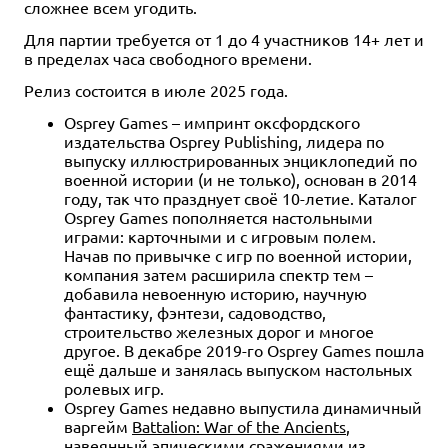
сложнее всем угодить.
Для партии требуется от 1 до 4 участников 14+ лет и
в пределах часа свободного времени.
Релиз состоится в июле 2025 года.
Osprey Games – импринт оксфордского
издательства Osprey Publishing, лидера по
выпуску иллюстрированных энциклопедий по
военной истории (и не только), основан в 2014
году, так что празднует своё 10-летие. Каталог
Osprey Games пополняется настольными
играми: карточными и с игровым полем.
Начав по привычке с игр по военной истории,
компания затем расширила спектр тем –
добавила невоенную историю, научную
фантастику, фэнтези, садоводство,
строительство железных дорог и многое
другое. В декабре 2019-го Osprey Games пошла
ещё дальше и занялась выпуском настольных
ролевых игр.
Osprey Games недавно выпустила динамичный
варгейм
Battalion: War of the Ancients
,
навеянный эпическими сражениями из