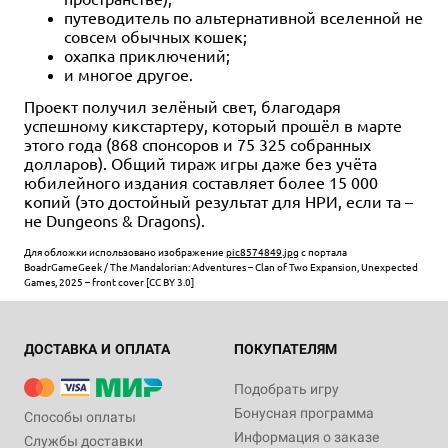
путеводитель по альтернативной вселенной не
совсем обычных кошек;
охапка приключений;
и многое другое.
Проект получил зелёный свет, благодаря
успешному кикстартеру, который прошёл в марте
этого года (868 спонсоров и 75 325 собранных
долларов). Общий тираж игры даже без учёта
юбилейного издания составляет более 15 000
копий (это достойный результат для НРИ, если та –
не Dungeons & Dragons).
Для обложки использовано изображение
pic8574849.jpg
с портала
BoadrGameGeek / The Mandalorian: Adventures – Clan of Two Expansion, Unexpected
Games, 2025 – front cover [CC BY 3.0]
ДОСТАВКА И ОПЛАТА
ПОКУПАТЕЛЯМ
Подобрать игру
Бонусная программа
Способы оплаты
Информация о заказе
Службы доставки