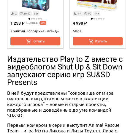
2
20-40
14+
1-4
90
14+
1 253 ₽
4 990 ₽
1 790 ₽
-30%
Криптид. Городские Легенды
Мерв
Купить
Купить
Издательство Play to Z вместе с
видеоблогом Shut Up & Sit Down
запускают серию игр SU&SD
Presents
В ней будут представлены "сокровища от мира
настольных игр, которым место в коллекции
каждого игрока" – новые и старые проекты,
подобранные и доведённые до ума командой
SU&SD.
Первым номером в серии выступит Animal Rescue
Team – игра Мэтта Ликока и Лизы Тоуэлл. Лиза с