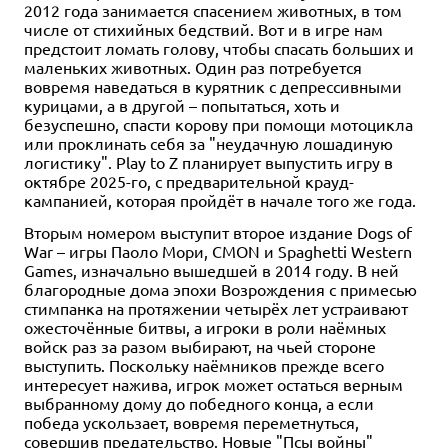
2012 года занимается спасением животных, в том
числе от стихийных бедствий. Вот и в игре нам
предстоит ломать голову, чтобы спасать больших и
маленьких животных. Один раз потребуется
вовремя наведаться в курятник с депрессивными
курицами, а в другой – попытаться, хоть и
безуспешно, спасти корову при помощи мотоцикла
или проклинать себя за "неудачную лошадиную
логистику". Play to Z планирует выпустить игру в
октябре 2025-го, с предварительной крауд-
кампанией, которая пройдёт в начале того же года.
Вторым номером выступит второе издание Dogs of
War – игры Паоло Мори, CMON и Spaghetti Western
Games, изначально вышедшей в 2014 году. В ней
благородные дома эпохи Возрождения с примесью
стимпанка на протяжении четырёх лет устраивают
ожесточённые битвы, а игроки в роли наёмных
войск раз за разом выбирают, на чьей стороне
выступить. Поскольку наёмников прежде всего
интересует нажива, игрок может остаться верным
выбранному дому до победного конца, а если
победа ускользает, вовремя переметнуться,
совершив предательство. Новые "Псы войны"