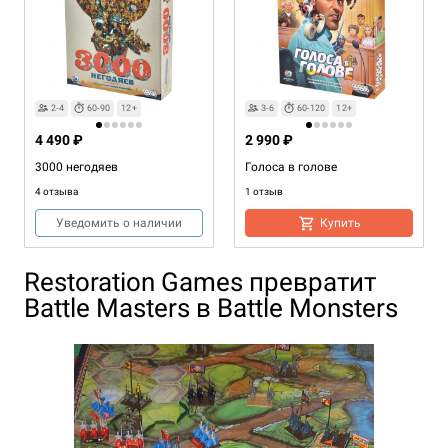
2-4
60-90
12+
3-6
60-120
12+
4 490 ₽
2 990 ₽
3000 негодяев
Голоса в голове
4 отзыва
1 отзыв
Уведомить о наличии
Купить
Restoration Games превратит
Battle Masters в Battle Monsters