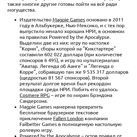
также многие другие готовы пойти на всё ради
могущества.
Издательство
Magpie Games
основано в 2011
году в Альбукерке, Нью-Мексико, и с тех пор
выпустило немало хороших НРИ, в основном
на правилах Powered by the Apocalypse.
Выделим две из них: игру по настолке
"Корни", сборы которой на "Кикстартере"
составили 602 022 доллара (при количестве
спонсоров 6 495), и игру по мультсериалам
"Аватар. Легенда об Аанге" и "Легенда о
Корре", собравшую там же 9 535 317 долларов
(щедростью 81 567 спонсоров). Второй
результат долгое время был рекордом
площадки среди НРИ. Побить его удалось
Cosmere RPG
– игре по мирам Брэндона
Сандерсона.
Magpie Games намерена превратить
бесплатное браузерное текстовое
приключение
Fallen London
компании
Failbetter Games в полноценную настольную
ролевую игру.
Powered by the Apocalypse – остов правил от