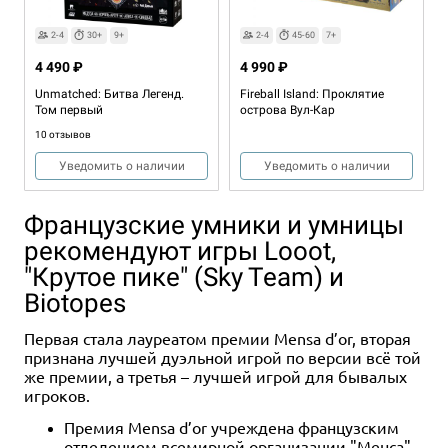
2-4
30+
9+
2-4
45-60
7+
4 490 ₽
4 990 ₽
Unmatched: Битва Легенд.
Fireball Island: Проклятие
Том первый
острова Вул-Кар
10 отзывов
Уведомить о наличии
Уведомить о наличии
Французские умники и умницы
рекомендуют игры Looot,
"Крутое пике" (Sky Team) и
Biotopes
Первая стала лауреатом премии Mensa d’or, вторая
признана лучшей дуэльной игрой по версии всё той
Хит
2-4
30-75
10+
же премии, а третья – лучшей игрой для бывалых
игроков.
4 990 ₽
Премия Mensa d’or учреждена французским
Дорога ярости: Вендетта
отделением всемирной организации "Менса",