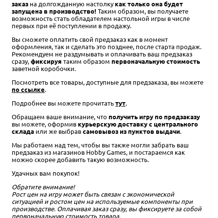
заказ
на долгожданную настолку
как только она будет
запущена в производство!
Таким образом, вы получаете
возможность стать обладателем настольной игры в числе
первых при её поступлении в продажу.
Вы сможете оплатить свой предзаказ как в момент
оформления, так и сделать это позднее, после старта продаж.
Рекомендуем не раздумывать и оплачивать ваш предзаказ
сразу,
фиксируя
таким образом
первоначальную стоимость
заветной коробочки.
Посмотреть все товары, доступные для предзаказа, вы можете
по ссылке
.
Подробнее вы можете прочитать
тут
.
Обращаем ваше внимание, что
получить игру по предзаказу
вы можете, оформив
курьерскую доставку с центрального
склада
или же выбрав
самовывоз из пунктов выдачи
.
Мы работаем над тем, чтобы вы также могли забрать ваш
предзаказ из магазинов Hobby Games, и постараемся как
можно скорее добавить такую возможность.
Удачных вам покупок!
Обратите внимание!
Рост цен на игру может быть связан с экономической
ситуацией и ростом цен на используемые компоненты при
производстве. Оплачивая заказ сразу, вы фиксируете за собой
первоначальную стоимость товара.