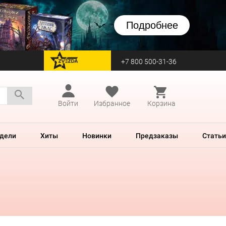
Подробнее
+7 800 500-31-36
перейти на Zvezda
Войти
Избранное
Корзина
дели
Хиты
Новинки
Предзаказы
Статьи