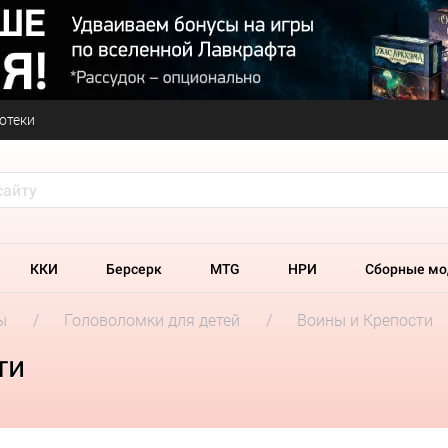
отеки
ККИ
Берсерк
MTG
НРИ
Сборные мо
ы
Головоломки для детей
Воины и Крепости
ти