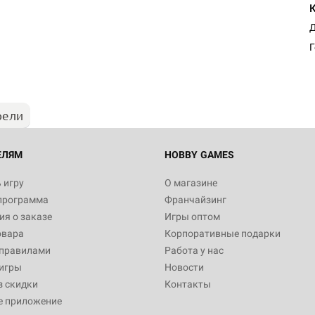
Д
Г
рели
ЕЛЯМ
HOBBY GAMES
 игру
О магазине
программа
Франчайзинг
я о заказе
Игры оптом
овара
Корпоративные подарки
 правилами
Работа у нас
игры
Новости
з скидки
Контакты
е приложение