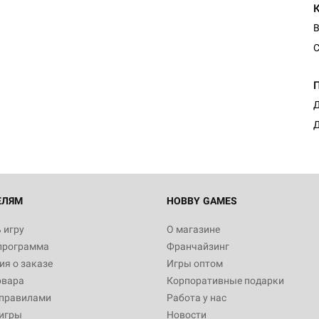
B
С
Настольная игра Hobby Worl
Египта
1 991
Д
Д
Настольная игра Hobby World
Белая смерть
12 990
ЕЛЯМ
HOBBY GAMES
 игру
О магазине
программа
Франчайзинг
Настольная игра Hobby World
я о заказе
Игры оптом
Сердце роя. Дисплей бустеро
овара
Корпоративные подарки
3 490
 правилами
Работа у нас
игры
Новости