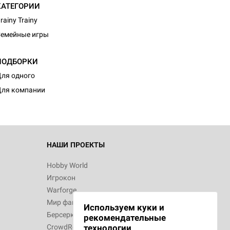
КАТЕГОРИИ
rainy Trainy
емейные игры
d Монстры
ПОДБОРКИ
ля одного
ля компании
 Зомбицид:
НАШИ ПРОЕКТЫ
Hobby World
Игрокон
 Берсерк.
Warforge
в
Мир фантастики
Используем куки и
Берсерк
рекомендательные
CrowdRepublic
технологии