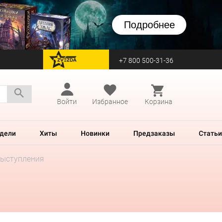
Подробнее
+7 800 500-31-36
перейти на Zvezda
Войти
Избранное
Корзина
дели
Хиты
Новинки
Предзаказы
Статьи
 выступления