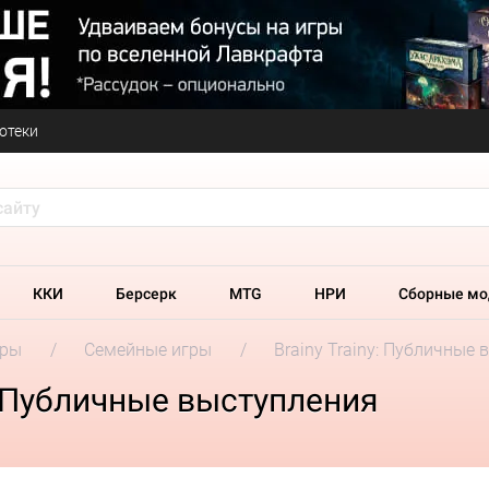
отеки
ККИ
Берсерк
MTG
НРИ
Сборные мо
гры
Семейные игры
Brainy Trainy: Публичные
y: Публичные выступления