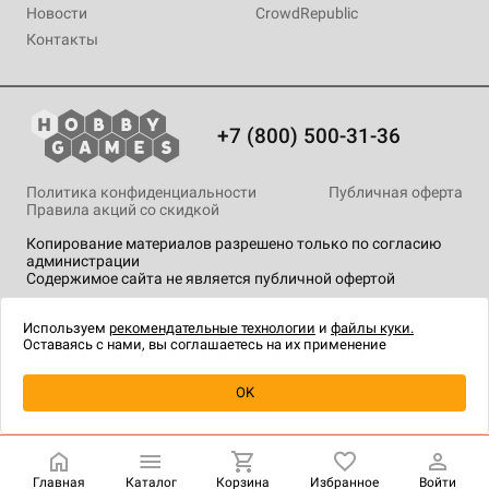
Новости
CrowdRepublic
Контакты
+7 (800) 500-31-36
Политика конфиденциальности
Публичная оферта
Правила акций со скидкой
Копирование материалов разрешено только по согласию
администрации
Содержимое сайта не является публичной офертой
На сайте Hobby Games применяются
рекомендательные
технологии
.
Используем
рекомендательные технологии
и
файлы куки.
Оставаясь с нами, вы соглашаетесь на их применение
Уведомить о наличии
OK
Главная
Каталог
Корзина
Избранное
Войти