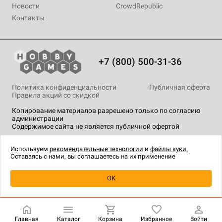
Новости
CrowdRepublic
Контакты
+7 (800) 500-31-36
Политика конфиденциальности
Публичная оферта
Правила акций со скидкой
Копирование материалов разрешено только по согласию
администрации
Содержимое сайта не является публичной офертой
На сайте Hobby Games применяются
рекомендательные
технологии
.
Используем
рекомендательные технологии
и
файлы куки.
Оставаясь с нами, вы соглашаетесь на их применение
Уведомить о наличии
OK
Главная
Каталог
Корзина
Избранное
Войти