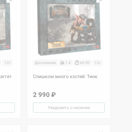
12+
Дополнение
1-4
60-90
12+
аггет
Слишком много костей: Тинк
2 990 ₽
Уведомить о наличии