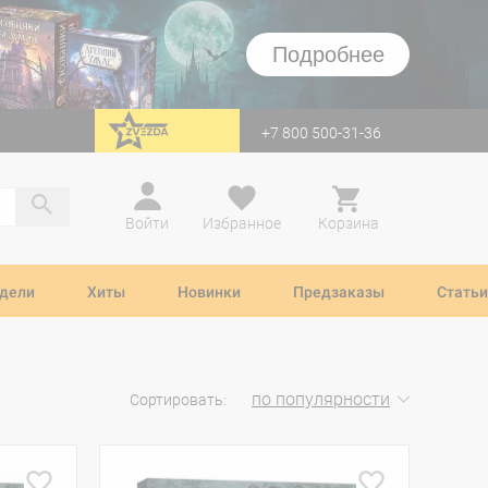
Подробнее
+7 800 500-31-36
перейти на Zvezda
Войти
Избранное
Корзина
дели
Хиты
Новинки
Предзаказы
Статьи
по популярности
Сортировать: