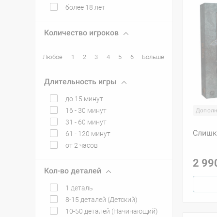
более 18 лет
Количество игроков
Любое
1
2
3
4
5
6
Больше
Длительность игры
до 15 минут
16 - 30 минут
Дополн
31 - 60 минут
Слишк
61 - 120 минут
от 2 часов
2 99
Кол-во деталей
1 деталь
8-15 деталей (Детский)
10-50 деталей (Начинающий)