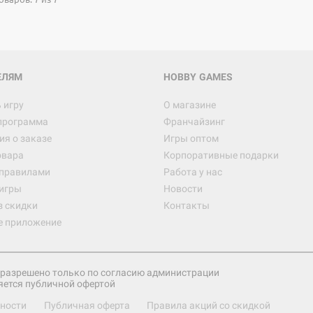
Настольная игра Hobby World
Белая смерть
12 990
ЕЛЯМ
HOBBY GAMES
 игру
О магазине
программа
Франчайзинг
Настольная игра Hobby Worl
я о заказе
Игры оптом
Аркхэма. Карточная игра
овара
Корпоративные подарки
3 490
 правилами
Работа у нас
игры
Новости
з скидки
Контакты
е приложение
Настольная игра Hobby Worl
Аркхэма. Карточная игра: Вт
4 990
разрешено только по согласию администрации
яется публичной офертой
ности
Публичная оферта
Правила акций со скидкой