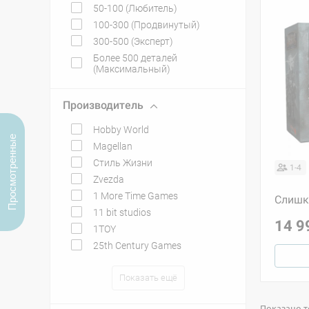
50-100 (Любитель)
100-300 (Продвинутый)
300-500 (Эксперт)
Более 500 деталей
(Максимальный)
Производитель
Hobby World
Просмотренные
Magellan
Стиль Жизни
1-4
Zvezda
1 More Time Games
Слишк
11 bit studios
14 9
1TOY
25th Century Games
Показать ещё
Показано то