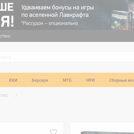
отеки
ККИ
Берсерк
MTG
НРИ
Сборные мо
ames