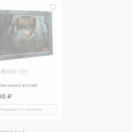
60-90
12+
ом много костей
90 ₽
Уведомить о наличии
Настольная игра Hobby Worl
Египта
1 991
варов: 7 из 7