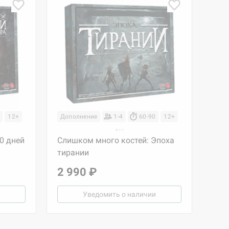
12+
Дополнение
1-4
60-90
12+
0 дней
Слишком много костей: Эпоха
тирании
2 990 ₽
Уведомить о наличии