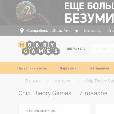
Соединённые Штаты Америки
Магазины
Игр
Каталог
Настольные игры
Варгеймы
Warhammer
Главная
Каталог
Chip Theory G
Chip Theory Games
7 товаров
Настольные игры
1