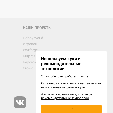
 Зомбицид:
НАШИ ПРОЕКТЫ
Hobby World
Игрокон
d Ужас
Warforge
Мир фантастики
Используем куки и
Берсерк
рекомендательные
CrowdRepublic
технологии
Это чтобы сайт работал лучше.
Оставаясь с нами, вы соглашаетесь на
d Ужас
использование
файлов куки.
орой сезон
А ещё можно почитать, что такое
рекомендательные технологии
OK