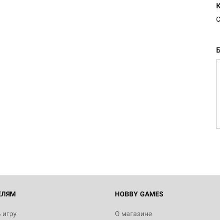
С
ЕЛЯМ
HOBBY GAMES
 игру
О магазине