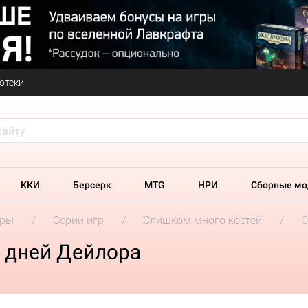
отеки
ККИ
Берсерк
MTG
НРИ
Сборные мо
гры
Серии игр
Слишком много костей
С
0 дней Дейлора