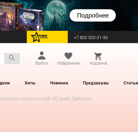
Подробнее
+7 800 500-31-36
перейти на Zvezda
Войти
Избранное
Корзина
дели
Хиты
Новинки
Предзаказы
Статьи
лишком много костей: 40 дней Дейлора