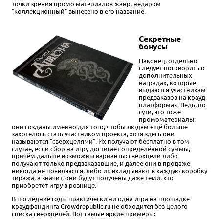
точки зрения промо материалов жанр, недаром
"коллекционный" вынесено в его название.
Секретные
бонусы
Наконец, отдельно
следует поговорить о
дополнительных
наградах, которые
выдаются участникам
предзаказов на крауд
платформах. Ведь, по
сути, это тоже
промоматериалы:
они созданы именно для того, чтобы людям ещё больше
захотелось стать участником проекта, хотя здесь они
называются "сверхцелями". Их получают бесплатно в том
случае, если сбор на игру достигает определённой суммы,
причём дальше возможны варианты: сверхцели либо
получают только предзаказавшие, и далее они в продаже
никогда не появляются, либо их вкладывают в каждую коробку
тиража, а значит, они будут получены даже теми, кто
приобретёт игру в рознице.
В последние годы практически ни одна игра на площадке
краудфандинга Crowdrepublic.ru не обходится без целого
списка сверхцелей. Вот самые яркие примеры: