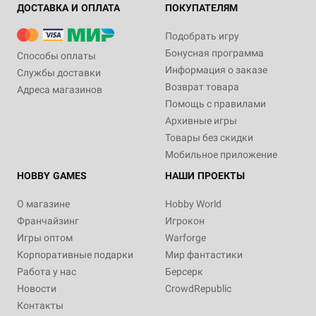
ДОСТАВКА И ОПЛАТА
ПОКУПАТЕЛЯМ
Подобрать игру
Бонусная программа
Способы оплаты
Информация о заказе
1-5
1-4
30-60
90-150
12+
13+
1-4
60
10+
Службы доставки
Возврат товара
Адреса магазинов
Цена скоро будет
14 990 ₽
3 090 ₽
Помощь с правилами
Roll Player Adventures:
1 отзыв
Архивные игры
Приключения в Улосе
Купить
Товары без скидки
Уведомить о наличии
13 отзывов
Мобильное приложение
Уведомить о наличии
HOBBY GAMES
НАШИ ПРОЕКТЫ
О магазине
Hobby World
Франчайзинг
Игрокон
Игры оптом
Warforge
Корпоративные подарки
Мир фантастики
Работа у нас
Берсерк
Новости
CrowdRepublic
Контакты