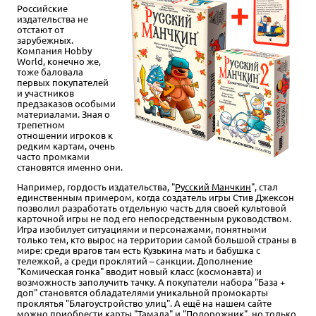
Российские
издательства не
отстают от
зарубежных.
Компания Hobby
World, конечно же,
тоже баловала
первых покупателей
и участников
предзаказов особыми
материалами. Зная о
трепетном
отношении игроков к
редким картам, очень
часто промками
становятся именно они.
Например, гордость издательства, "
Русский Манчкин
", стал
единственным примером, когда создатель игры Стив Джексон
позволил разработать отдельную часть для своей культовой
карточной игры не под его непосредственным руководством.
Игра изобилует ситуациями и персонажами, понятными
только тем, кто вырос на территории самой большой страны в
мире: среди врагов там есть Кузькина мать и бабушка с
тележкой, а среди проклятий – санкции. Дополнение
"Комическая гонка" вводит новый класс (космонавта) и
возможность заполучить тачку. А покупатели набора "База +
доп" становятся обладателями уникальной промокарты
проклятья "Благоустройство улиц". А ещё на нашем сайте
можно приобрести карты "
Тамада
" и "
Подорожник
", но только