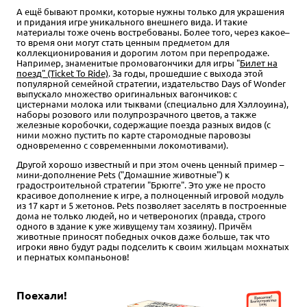
А ещё бывают промки, которые нужны только для украшения
и придания игре уникального внешнего вида. И такие
материалы тоже очень востребованы. Более того, через какое–
то время они могут стать ценным предметом для
коллекционирования и дорогим лотом при перепродаже.
Например, знаменитые промовагончики для игры "
Билет на
поезд" (Ticket To Ride)
. За годы, прошедшие с выхода этой
популярной семейной стратегии, издательство Days of Wonder
выпускало множество оригинальных вагончиков: с
цистернами молока или тыквами (специально для Хэллоуина),
наборы розового или полупрозрачного цветов, а также
железные коробочки, содержащие поезда разных видов (с
ними можно пустить по карте старомодные паровозы
одновременно с современными локомотивами).
Другой хорошо известный и при этом очень ценный пример –
мини-дополнение Pets ("Домашние животные") к
градостроительной стратегии "Брюгге". Это уже не просто
красивое дополнение к игре, а полноценный игровой модуль
из 17 карт и 5 жетонов. Pets позволяет заселять в построенные
дома не только людей, но и четвероногих (правда, строго
одного в здание к уже живущему там хозяину). Причём
животные приносят победных очков даже больше, так что
игроки явно будут рады подселить к своим жильцам мохнатых
и пернатых компаньонов!
Поехали!