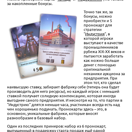
за накопленные бонусы.
Точно так же, за
бонусы, можно
приобрести и 5
промокарт для
стратегии
"
Индустрия
", в
которой игроки
выступают в качестве
промышленников
рубежа XIX-XX веков и
пытаются заработать
как можно больше
денег с помощью
оригинальной
механики аукциона за
предприятия. При
этом тот, кто сделал
наивысшую ставку, забирает фабрику себе (теперь она будет
производить для него ресурсы), но каждый игрок с меньшей
ставкой получает солидную компенсацию, которая иногда
выгоднее самого предприятия. И несмотря на то, что партии в
"Индустрию" длятся меньше часа, участникам всегда есть над
чем хорошенько подумать. Промокарты здесь – это, в
основном, уникальные фабрики, которые вносят
разнообразие в базовый набор.
Один из последних примеров: набор из 6 промокарт,
выпущенный в поддержку старта продаж ещё одной