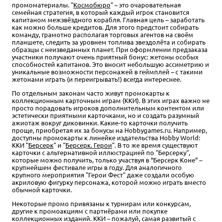
промоматериалы. "
Космобюро
" – это очаровательная
семейная стратегия, в который каждый игрок становится
капитаном межзвёздного корабля. Главная цель – заработать
как можно больше кредитов. Для этого предстоит собирать
команду, грамотно располагая торговых агентов на своём
планшете, следить за уровнем топлива звездолёта и собирать
образцы с неизведанных планет. При оформлении предзаказа
участники получают очень приятный бонус: жетоны особых
способностей капитанов. Это вносит небольшую ассиметрию и
уникальные возможности персонажей в геймплей – с такими
жетонами играть (и переигрывать!) всегда интереснее.
По отдельным законам часто живут промокарты к
коллекционным карточным играм (ККИ). В этих играх важно не
просто порадовать игроков дополнительным контентом или
эстетически приятными карточками, но и создать разумный
ажиотаж вокруг диковинки. Какие-то карточки получить
проще, приобретая их за бонусы на Hobbygames.ru. Например,
доступны промокарты к линейке издательства Hobby World:
ККИ "
Берсерк
" и "
Берсерк. Герои
". В то же время существуют
карточки с альтернативной иллюстрацией по "Берсерку",
которые можно получить, только участвуя в “Берсерк Коне” –
крупнейшем фестивале игры в году. Для аналогичного
крупного мероприятия "Герои Фест" даже создали особую
акриловую фигурку персонажа, которой можно играть вместо
обычной карточки.
Некоторые промо привязаны к турнирам или конкурсам,
другие к промоакциям с партнёрами или покупке
коллекционных изданий. ККИ – пожалуй, самая развитый с