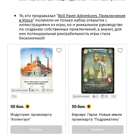
Те, кто предзаказал "
Roll Payer Adventures. Приключения
в Улосе
" получили не только набор открыток с
иллюстрациями из игры, но и уникальное руководство
по созданию собственных приключений, а значит, для
них потенциальная реиграбельность игры стала
бесконечной!
Дополнение
2-4
30-60
12+
Дополнение
2
20
12+
50 бон.
50 бон.
Индустрия: промокарта
Берсерк. Герои. Новые земли:
"Аллентаун"
промокарта "Подражатель"
Купить
Купить