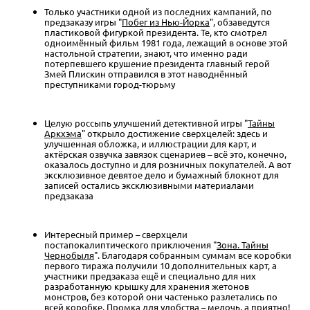
Только участники одной из последних кампаний, по
предзаказу игры "
Побег из Нью-Йорка
", обзаведутся
пластиковой фигуркой президента. Те, кто смотрел
одноимённый фильм 1981 года, лежащий в основе этой
настольной стратегии, знают, что именно ради
потерпевшего крушение президента главный герой
Змей Плискин отправился в этот наводнённый
преступниками город-тюрьму
Целую россыпь улучшений детективной игры "
Тайны
Аркхэма
" открыло достижение сверхцелей: здесь и
улучшенная обложка, и иллюстрации для карт, и
актёрская озвучка завязок сценариев – всё это, конечно,
оказалось доступно и для розничных покупателей. А вот
эксклюзивное девятое дело и бумажный блокнот для
записей остались эксклюзивными материалами
предзаказа
Интересный пример – сверхцели
постапокалиптического приключения "
Зона. Тайны
Чернобыля
". Благодаря собранным суммам все коробки
первого тиража получили 10 дополнительных карт, а
участники предзаказа ещё и специально для них
разработанную крышку для хранения жетонов
монстров, без которой они частенько разлетались по
всей коробке. Промка для удобства – мелочь, а приятно!