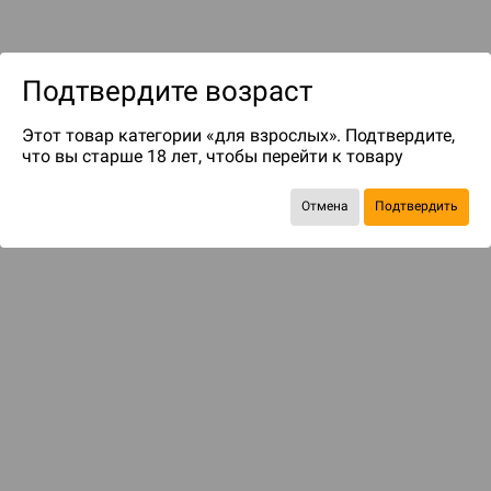
Подтвердите возраст
Этот товар категории «для взрослых». Подтвердите,
до 189
бонусов на следующие покупки
что вы старше 18 лет, чтобы перейти к товару
Отмена
Подтвердить
БАЗОВАЯ ИГРА
Этот мир не прощает ошибок
4 990 ₽