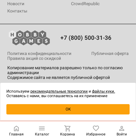
Новости
CrowdRepublic
Контакты
+7 (800) 500-31-36
Политика конфиденциальности
Публичная оферта
Правила акций со скидкой
Копирование материалов разрешено только по согласию
администрации
Содержимое сайта не является публичной офертой
На сайте Hobby Games применяются
рекомендательные
технологии
.
Используем
рекомендательные технологии
и
файлы куки.
Оставаясь с нами, вы соглашаетесь на их применение
Уведомить о наличии
OK
Главная
Каталог
Корзина
Избранное
Войти