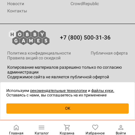
Новости
CrowdRepublic
Контакты
+7 (800) 500-31-36
Политика конфиденциальности
Публичная оферта
Правила акций со скидкой
Копирование материалов разрешено только по согласию
администрации
Содержимое сайта не является публичной офертой
На сайте Hobby Games применяются
рекомендательные
технологии
.
Используем
рекомендательные технологии
и
файлы куки.
Оставаясь с нами, вы соглашаетесь на их применение
Уведомить о наличии
OK
Главная
Каталог
Корзина
Избранное
Войти