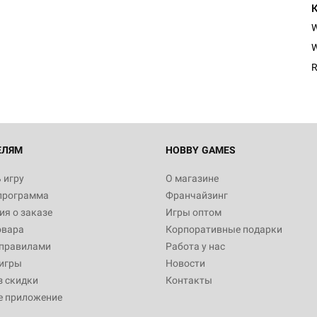
W
R
ЕЛЯМ
HOBBY GAMES
 игру
О магазине
программа
Франчайзинг
я о заказе
Игры оптом
овара
Корпоративные подарки
 правилами
Работа у нас
игры
Новости
з скидки
Контакты
е приложение