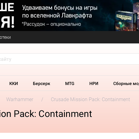
отеки
ККИ
Берсерк
MTG
НРИ
Сборные мо
Warhammer
Crusade Mission Pack: Containment
on Pack: Containment