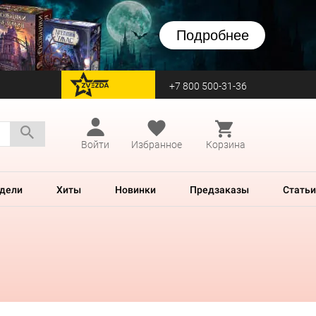
Подробнее
+7 800 500-31-36
перейти на Zvezda
Войти
Избранное
Корзина
дели
Хиты
Новинки
Предзаказы
Статьи