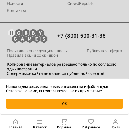
Новости
CrowdRepublic
Контакты
+7 (800) 500-31-36
Политика конфиденциальности
Публичная оферта
Правила акций со скидкой
Копирование материалов разрешено только по согласию
администрации
Содержимое сайта не является публичной офертой
На сайте Hobby Games применяются
рекомендательные
технологии
.
Используем
рекомендательные технологии
и
файлы куки.
Оставаясь с нами, вы соглашаетесь на их применение
Уведомить о наличии
OK
Главная
Каталог
Корзина
Избранное
Войти