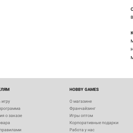
В
М
Н
М
ЕЛЯМ
HOBBY GAMES
 игру
О магазине
программа
Франчайзинг
я о заказе
Игры оптом
овара
Корпоративные подарки
 правилами
Работа у нас