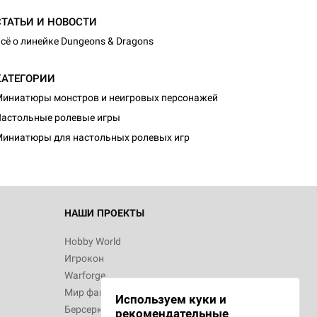
СТАТЬИ И НОВОСТИ
сё о линейке Dungeons & Dragons
КАТЕГОРИИ
иниатюры монстров и неигровых персонажей
астольные ролевые игры
иниатюры для настольных ролевых игр
НАШИ ПРОЕКТЫ
Hobby World
Игрокон
Warforge
Мир фантастики
Используем куки и
Берсерк
рекомендательные