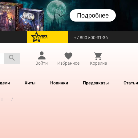
Подробнее
+7 800 500-31-36
перейти на Zvezda
Войти
Избранное
Корзина
дели
Хиты
Новинки
Предзаказы
Статьи
гр