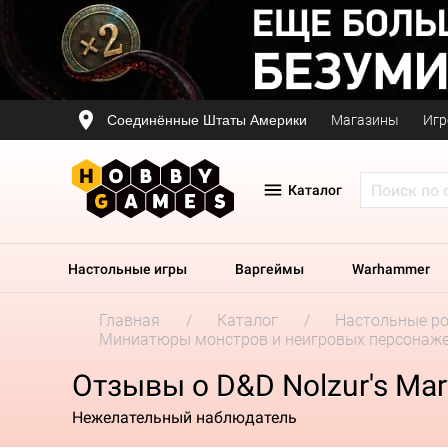
Соединённые Штаты Америки
Магазины
Игр
Каталог
Настольные игры
Варгеймы
Warhammer
Главная
Каталог
Настольные р
Миниатюры монстров и неигровых персонаж
Отзывы о D&D Nolzur's Marv
Нежелательный наблюдатель