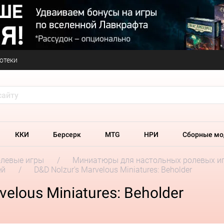
отеки
ККИ
Берсерк
MTG
НРИ
Сборные мо
олевые игры
Миниатюры для настольных ролевых и
ей
D&D Nolzur's Marvelous Miniatures: Beholder
elous Miniatures: Beholder