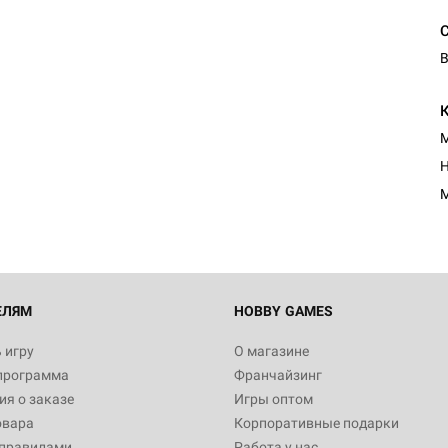
В
М
Н
М
ЕЛЯМ
HOBBY GAMES
 игру
О магазине
программа
Франчайзинг
я о заказе
Игры оптом
овара
Корпоративные подарки
 правилами
Работа у нас