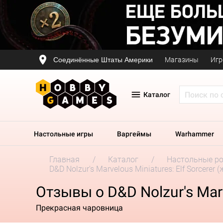
Соединённые Штаты Америки
Магазины
Игр
Каталог
Настольные игры
Варгеймы
Warhammer
Главная
Каталог
Настольные р
D&D Nolzur's Marvelous Miniatures: Elf Sorcerer
Отзывы о D&D Nolzur's Marv
Прекрасная чаровница