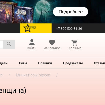
Подробнее
+7 800 500-31-36
перейти на Zvezda
Войти
Избранное
Корзина
дели
Хиты
Новинки
Предзаказы
Статьи
гр
Миниатюры героев
женщина)