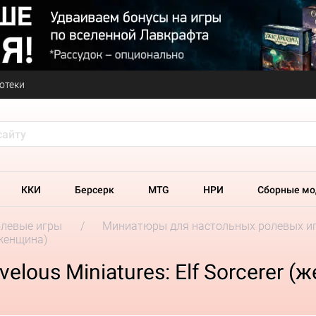
отеки
ККИ
Берсерк
MTG
НРИ
Сборные мо
олевые игры
Миниатюры для настольных ролевых и
 (женщина)
elous Miniatures: Elf Sorcerer (