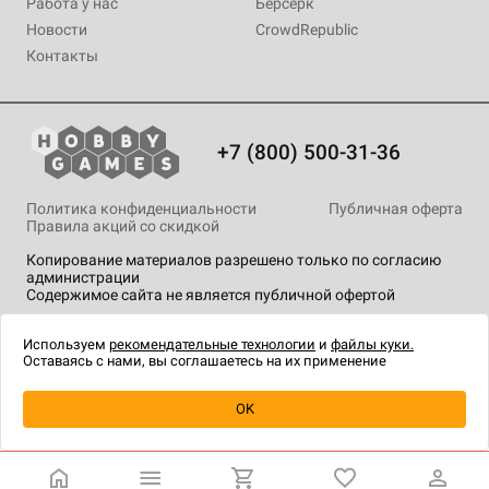
Работа у нас
Берсерк
Новости
CrowdRepublic
Контакты
+7 (800) 500-31-36
Политика конфиденциальности
Публичная оферта
Правила акций со скидкой
Копирование материалов разрешено только по согласию
администрации
Содержимое сайта не является публичной офертой
На сайте Hobby Games применяются
рекомендательные
технологии
.
Используем
рекомендательные технологии
и
файлы куки.
Оставаясь с нами, вы соглашаетесь на их применение
Уведомить о наличии
OK