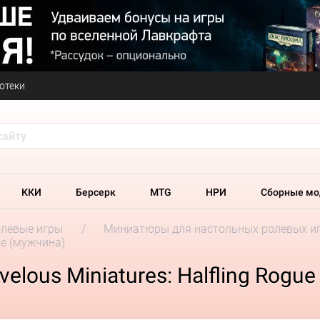
отеки
ККИ
Берсерк
MTG
НРИ
Сборные мо
олевые игры
Миниатюры для настольных ролевых и
gue (мужчина)
elous Miniatures: Halfling Rogu