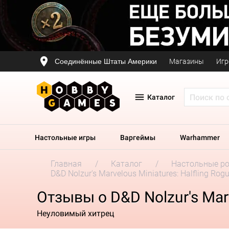
Соединённые Штаты Америки
Магазины
Игр
Каталог
Настольные игры
Варгеймы
Warhammer
Главная
Каталог
Настольные р
D&D Nolzur's Marvelous Miniatures: Halfling Ro
Отзывы о D&D Nolzur's Marv
Неуловимый хитрец