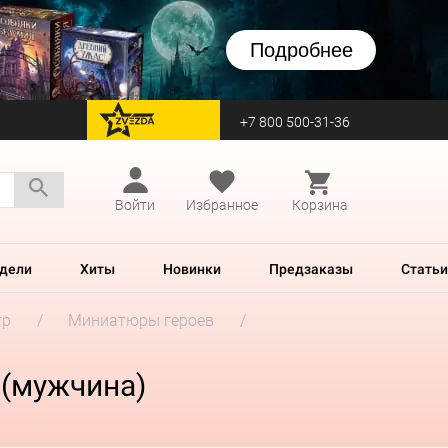
Подробнее
+7 800 500-31-36
перейти на Zvezda
Войти
Избранное
Корзина
дели
Хиты
Новинки
Предзаказы
Статьи
гр
Миниатюры героев
e (мужчина)