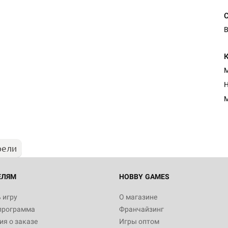
В
М
Настольная игра Hobby Worl
Н
Египта
М
1 991
рели
Настольная игра Hobby World
Белая смерть
12 990
ЕЛЯМ
HOBBY GAMES
 игру
О магазине
программа
Франчайзинг
Настольная игра Hobby World
я о заказе
Игры оптом