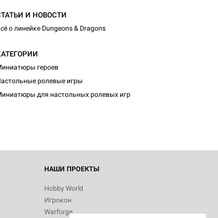
СТАТЬИ И НОВОСТИ
сё о линейке Dungeons & Dragons
КАТЕГОРИИ
иниатюры героев
d Монстры
астольные ролевые игры
иниатюры для настольных ролевых игр
 Зомбицид:
НАШИ ПРОЕКТЫ
Hobby World
Игрокон
 Берсерк.
Warforge