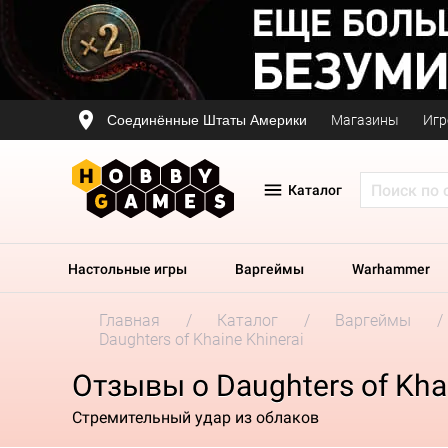
Соединённые Штаты Америки
Магазины
Игр
Каталог
Настольные игры
Варгеймы
Warhammer
Главная
Каталог
Варгеймы
Daughters of Khaine Khinerai
Отзывы о Daughters of Khai
Стремительный удар из облаков