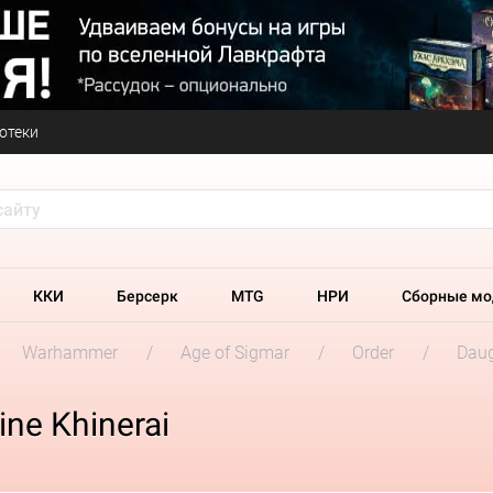
отеки
ККИ
Берсерк
MTG
НРИ
Сборные мо
Warhammer
Age of Sigmar
Order
Daug
ne Khinerai