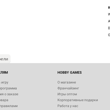
A
D
O
рели
ЕЛЯМ
HOBBY GAMES
 игру
О магазине
программа
Франчайзинг
я о заказе
Игры оптом
овара
Корпоративные подарки
 правилами
Работа у нас