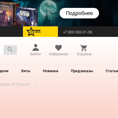
Подробнее
+7 800 500-31-36
перейти на Zvezda
Войти
Избранное
Корзина
дели
Хиты
Новинки
Предзаказы
Статьи
hters of Khaine