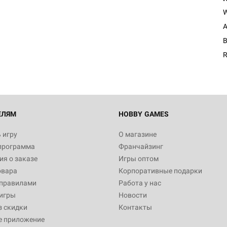
A
B
R
ЕЛЯМ
HOBBY GAMES
 игру
О магазине
программа
Франчайзинг
я о заказе
Игры оптом
овара
Корпоративные подарки
 правилами
Работа у нас
игры
Новости
з скидки
Контакты
е приложение