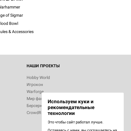
Warhammer
ge of Sigmar
lood Bowl
ules & Accessories
НАШИ ПРОЕКТЫ
Hobby World
Игрокон
Warforge
Мир фантастики
Используем куки и
Берсерк
рекомендательные
CrowdRepublic
технологии
Это чтобы сайт работал лучше.
Оставаясь с нами, вы соглашаетесь на