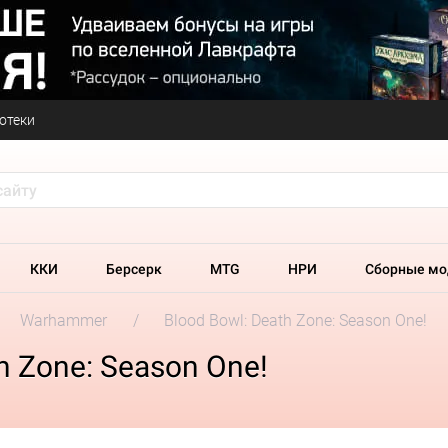
отеки
ККИ
Берсерк
MTG
НРИ
Сборные мо
Warhammer
Blood Bowl: Death Zone: Season One!
h Zone: Season One!