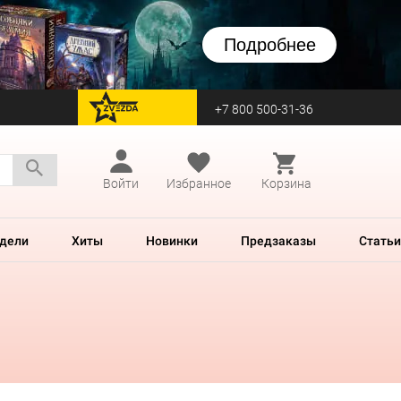
Подробнее
+7 800 500-31-36
перейти на Zvezda
Войти
Избранное
Корзина
дели
Хиты
Новинки
Предзаказы
Статьи