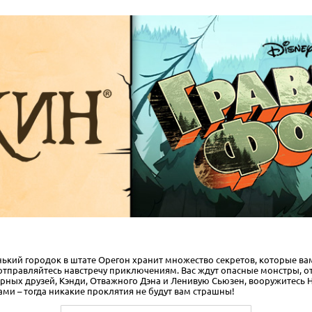
нький городок в штате Орегон хранит множество секретов, которые ва
 и отправляйтесь навстречу приключениям. Вас ждут опасные монстры, 
рных друзей, Кэнди, Отважного Дэна и Ленивую Сьюзен, вооружитесь
и – тогда никакие проклятия не будут вам страшны!