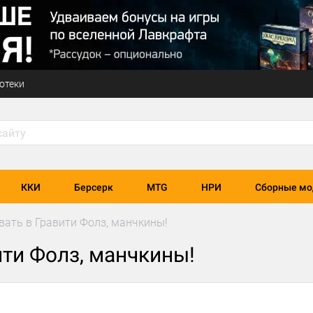
отеки
ККИ
Берсерк
MTG
НРИ
Сборные мо
ать в Гравити Фолз, манчкины!
ти Фолз, манчкины!