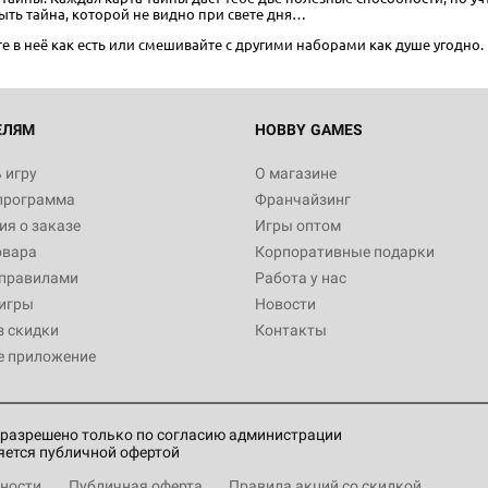
ыть тайна, которой не видно при свете дня…
те в неё как есть или смешивайте с другими наборами как душе угодно.
ЕЛЯМ
HOBBY GAMES
 игру
О магазине
программа
Франчайзинг
я о заказе
Игры оптом
овара
Корпоративные подарки
 правилами
Работа у нас
игры
Новости
з скидки
Контакты
е приложение
разрешено только по согласию администрации
яется публичной офертой
ности
Публичная оферта
Правила акций со скидкой