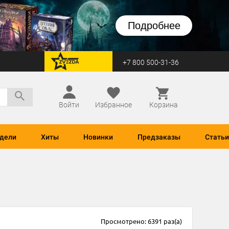
Подробнее
+7 800 500-31-36
перейти на Zvezda
Войти
Избранное
Корзина
дели
Хиты
Новинки
Предзаказы
Статьи
Просмотрено: 6391 раз(а)