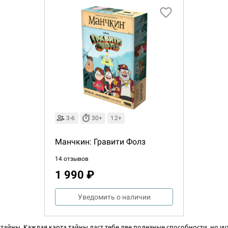
3-6
30+
12+
Манчкин: Гравити Фолз
14 отзывов
1 990 ₽
Уведомить о наличии
 тайны. Каждая карта тайны даст тебе две полезные способности, но уч