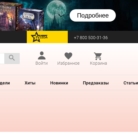
Подробнее
+7 800 500-31-36
перейти на Zvezda
Войти
Избранное
Корзина
дели
Хиты
Новинки
Предзаказы
Статьи