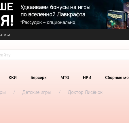
отеки
ККИ
Берсерк
MTG
НРИ
Сборные мо
гры
Детские игры
Доктор Лисёнок