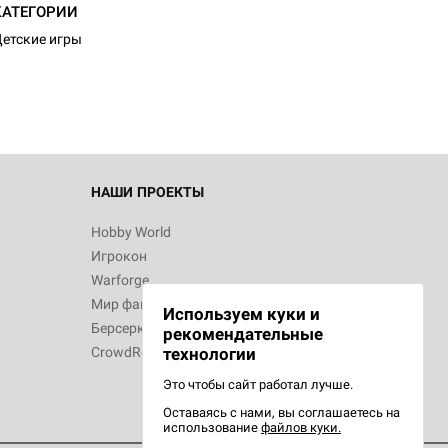
d Журнал
КАТЕГОРИИ
к: Братья
етские игры
d Звёздные
НАШИ ПРОЕКТЫ
Hobby World
Игрокон
d Сумерки
Warforge
: Грозовой
Мир фантастики
Используем куки и
Берсерк
рекомендательные
CrowdRepublic
технологии
Это чтобы сайт работал лучше.
Оставаясь с нами, вы соглашаетесь на
d Ужас
использование
файлов куки.
орой сезон