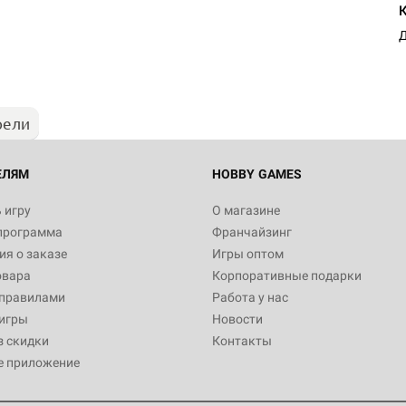
Настольная игра Hobby Worl
"Мир фантастики. Спецвыпус
Стругацкие"
Д
1 490
рели
Настольная игра Hobby Worl
империи: Боевая тревога
799
ЕЛЯМ
HOBBY GAMES
 игру
О магазине
программа
Франчайзинг
Настольная игра Hobby Worl
я о заказе
Игры оптом
империи. Четвёртая редакция
овара
Корпоративные подарки
Рубеж
12 990
 правилами
Работа у нас
игры
Новости
з скидки
Контакты
е приложение
Настольная игра Hobby Worl
Аркхэма. Карточная игра: Вт