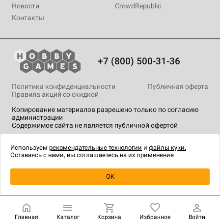
Новости
CrowdRepublic
Контакты
+7 (800) 500-31-36
Политика конфиденциальности
Публичная оферта
Правила акций со скидкой
Копирование материалов разрешено только по согласию
администрации
Содержимое сайта не является публичной офертой
На сайте Hobby Games применяются
рекомендательные
технологии
.
Используем
рекомендательные технологии
и
файлы куки.
Оставаясь с нами, вы соглашаетесь на их применение
Уведомить о наличии
OK
Главная
Каталог
Корзина
Избранное
Войти