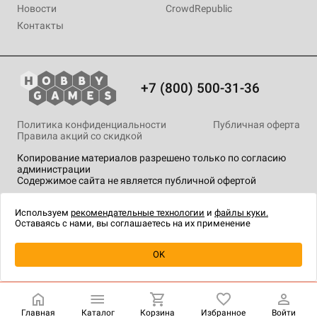
Новости
CrowdRepublic
Контакты
+7 (800) 500-31-36
Политика конфиденциальности
Публичная оферта
Правила акций со скидкой
Копирование материалов разрешено только по согласию
администрации
Содержимое сайта не является публичной офертой
На сайте Hobby Games применяются
рекомендательные
технологии
.
Используем
рекомендательные технологии
и
файлы куки.
Оставаясь с нами, вы соглашаетесь на их применение
Уведомить о наличии
OK
Главная
Каталог
Корзина
Избранное
Войти