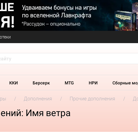
отеки
ККИ
Берсерк
MTG
НРИ
Сборные мо
гры
Дополнения
Прочие дополнения
До
ений: Имя ветра