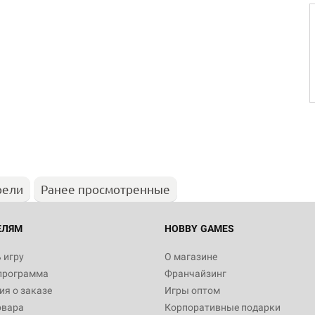
рели
Ранее просмотренные
ЕЛЯМ
HOBBY GAMES
 игру
О магазине
программа
Франчайзинг
я о заказе
Игры оптом
овара
Корпоративные подарки