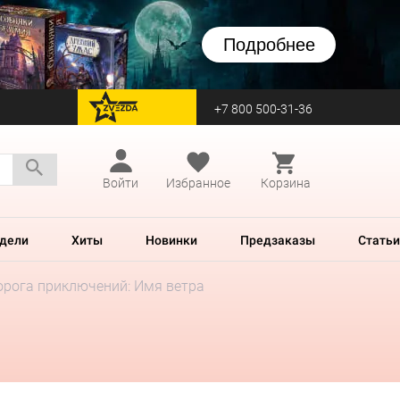
Подробнее
+7 800 500-31-36
перейти на Zvezda
Войти
Избранное
Корзина
дели
Хиты
Новинки
Предзаказы
Статьи
рога приключений: Имя ветра