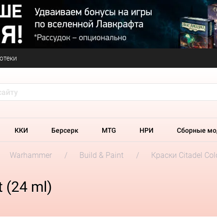
отеки
ККИ
Берсерк
MTG
НРИ
Сборные мо
Warhammer
Build & Paint
Краски Citadel Col
 (24 ml)