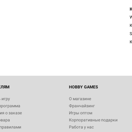
К
Настольная игра Hobby Worl
S
Египта
К
1 991
Настольная игра Hobby World
Белая смерть
12 990
ЕЛЯМ
HOBBY GAMES
 игру
О магазине
программа
Франчайзинг
Настольная игра Hobby World
я о заказе
Игры оптом
Сердце роя. Дисплей бустеро
овара
Корпоративные подарки
3 490
 правилами
Работа у нас