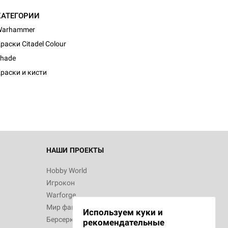
КАТЕГОРИИ
Warhammer
раски Citadel Colour
d Монстры
hade
раски и кисти
 Зомбицид:
НАШИ ПРОЕКТЫ
Hobby World
Игрокон
 Берсерк.
Warforge
в
Мир фантастики
Используем куки и
Берсерк
рекомендательные