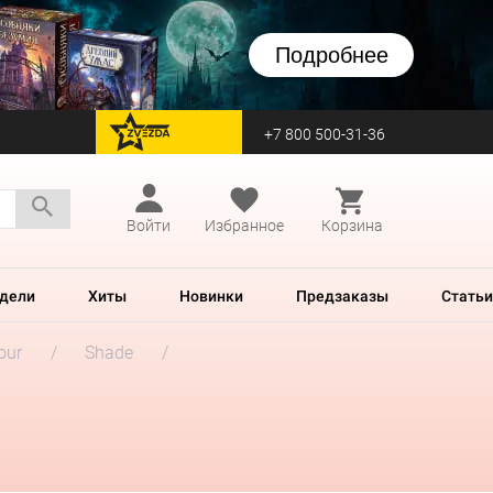
Подробнее
+7 800 500-31-36
перейти на Zvezda
Войти
Избранное
Корзина
дели
Хиты
Новинки
Предзаказы
Статьи
our
Shade