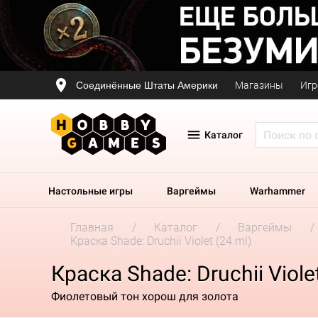
Соединённые Штаты Америки
Магазины
Игр
Каталог
Настольные игры
Варгеймы
Warhammer
Главная
Каталог
Варгеймы
Краска Shade: Druchii Violet (24 ml)
Краска Shade: Druchii Violet
Фиолетовый тон хорош для золота