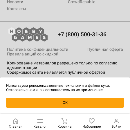
Новости
CrowdRepublic
Контакты
+7 (800) 500-31-36
Политика конфиденциальности
Публичная оферта
Правила акций со скидкой
Копирование материалов разрешено только по согласию
администрации
Содержимое сайта не является публичной офертой
На сайте Hobby Games применяются
рекомендательные
технологии
.
Используем
рекомендательные технологии
и
файлы куки.
Оставаясь с нами, вы соглашаетесь на их применение
Уведомить о наличии
OK
Главная
Каталог
Корзина
Избранное
Войти