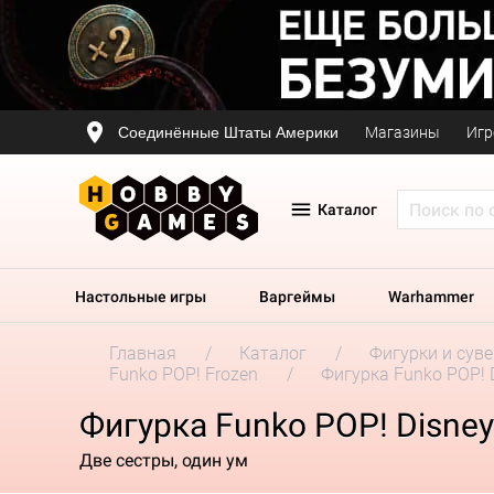
Соединённые Штаты Америки
Магазины
Игр
Каталог
Настольные игры
Варгеймы
Warhammer
Главная
Каталог
Фигурки и сув
Funko POP! Frozen
Фигурка Funko POP! D
Фигурка Funko POP! Disney
Две сестры, один ум