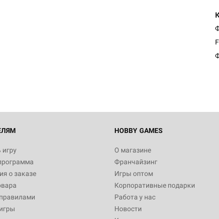
Ф
F
Ф
ЕЛЯМ
HOBBY GAMES
 игру
О магазине
программа
Франчайзинг
я о заказе
Игры оптом
овара
Корпоративные подарки
 правилами
Работа у нас
игры
Новости