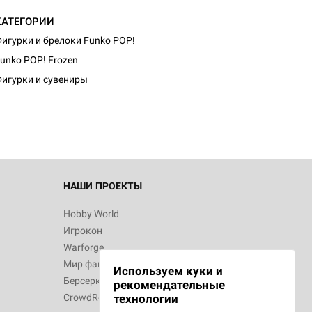
КАТЕГОРИИ
игурки и брелоки Funko POP!
unko POP! Frozen
игурки и сувениры
НАШИ ПРОЕКТЫ
Hobby World
Игрокон
Warforge
Мир фантастики
Используем куки и
Берсерк
рекомендательные
CrowdRepublic
технологии