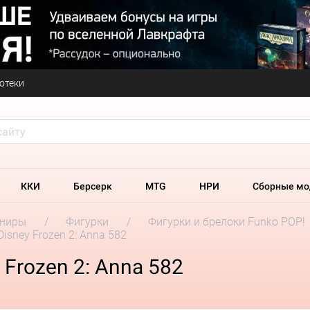
отеки
ККИ
Берсерк
MTG
НРИ
Сборные мо
ениры
Фигурки
Фигурки и брелоки Funko POP!
isney Frozen 2: Anna 582
 Frozen 2: Anna 582