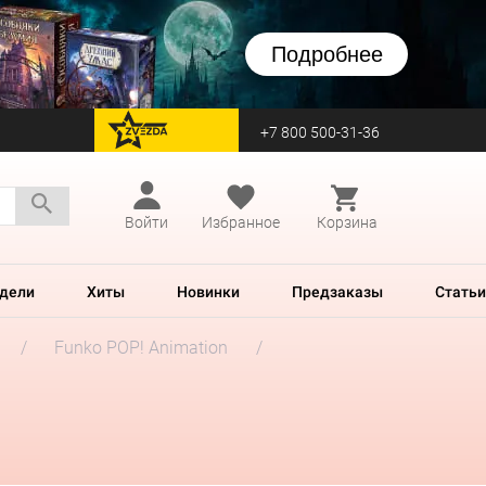
Подробнее
+7 800 500-31-36
перейти на Zvezda
Войти
Избранное
Корзина
дели
Хиты
Новинки
Предзаказы
Статьи
Funko POP! Animation