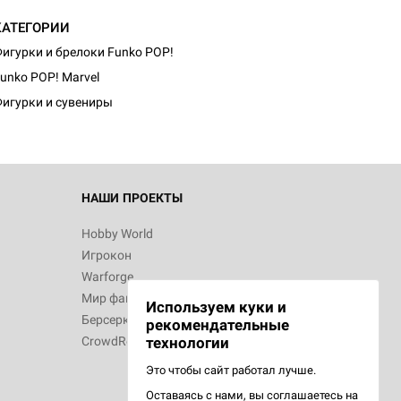
КАТЕГОРИИ
d Монстры
игурки и брелоки Funko POP!
unko POP! Marvel
игурки и сувениры
 Зомбицид:
НАШИ ПРОЕКТЫ
Hobby World
Игрокон
 Берсерк.
Warforge
в
Мир фантастики
Используем куки и
Берсерк
рекомендательные
CrowdRepublic
технологии
Это чтобы сайт работал лучше.
Оставаясь с нами, вы соглашаетесь на
d Ужас