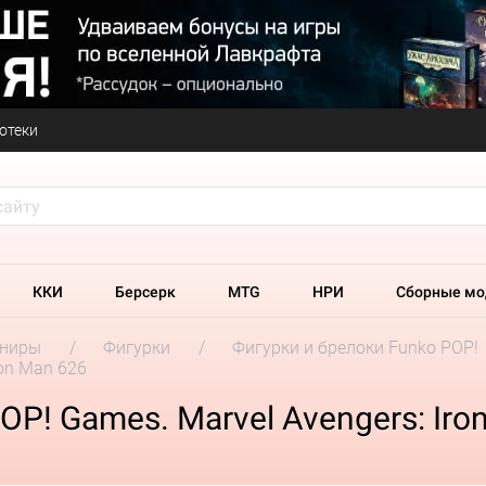
отеки
ККИ
Берсерк
MTG
НРИ
Сборные мо
ениры
Фигурки
Фигурки и брелоки Funko POP!
ron Man 626
P! Games. Marvel Avengers: Iro