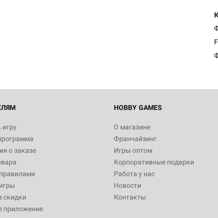
Настольная игра Hobby Worl
Египта
Ф
1 991
F
Ф
Настольная игра Hobby World
Белая смерть
12 990
ЕЛЯМ
HOBBY GAMES
 игру
О магазине
программа
Франчайзинг
Настольная игра Hobby World
я о заказе
Игры оптом
Сердце роя. Дисплей бустеро
овара
Корпоративные подарки
3 490
 правилами
Работа у нас
игры
Новости
з скидки
Контакты
е приложение
Настольная игра Hobby Worl