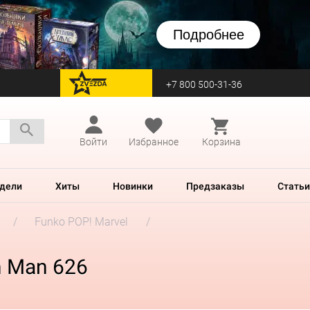
Подробнее
+7 800 500-31-36
перейти на Zvezda
Войти
Избранное
Корзина
дели
Хиты
Новинки
Предзаказы
Статьи
Funko POP! Marvel
n Man 626