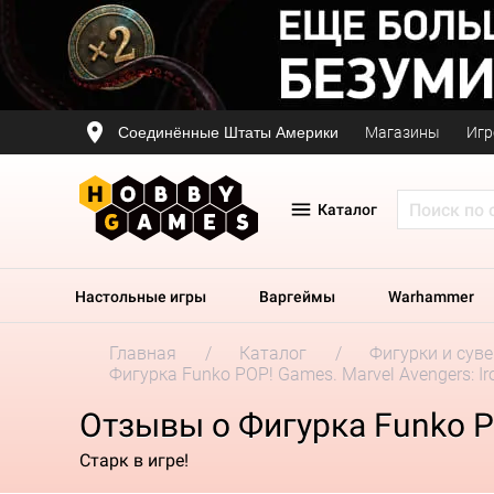
Соединённые Штаты Америки
Магазины
Игр
Каталог
Настольные игры
Варгеймы
Warhammer
Главная
Каталог
Фигурки и сув
Фигурка Funko POP! Games. Marvel Avengers: I
Отзывы о Фигурка Funko PO
Старк в игре!