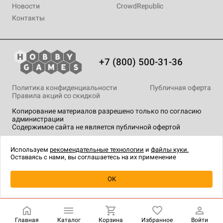
Новости
CrowdRepublic
Контакты
+7 (800) 500-31-36
Политика конфиденциальности
Публичная оферта
Правила акций со скидкой
Копирование материалов разрешено только по согласию
администрации
Содержимое сайта не является публичной офертой
На сайте Hobby Games применяются
рекомендательные
технологии
.
Используем
рекомендательные технологии
и
файлы куки.
Оставаясь с нами, вы соглашаетесь на их применение
OK
Купить
| 2 490 ₽
Главная
Каталог
Корзина
Избранное
Войти