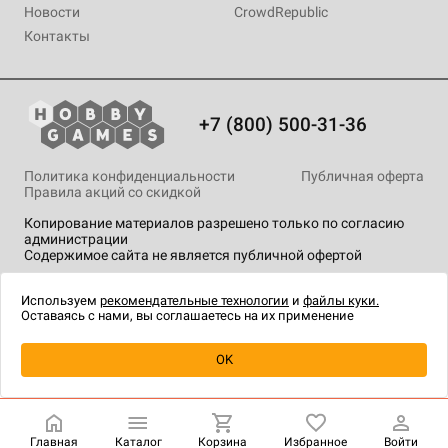
Новости
CrowdRepublic
Контакты
+7 (800) 500-31-36
Политика конфиденциальности
Публичная оферта
Правила акций со скидкой
Копирование материалов разрешено только по согласию
администрации
Содержимое сайта не является публичной офертой
На сайте Hobby Games применяются
рекомендательные
технологии
.
Используем
рекомендательные технологии
и
файлы куки.
Оставаясь с нами, вы соглашаетесь на их применение
Уведомить о наличии
OK
Главная
Каталог
Корзина
Избранное
Войти