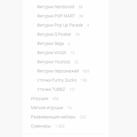
Фигурки Nendoroid
58
Фигурки POP MART
38
Фигурки Pop Up Parade
4
Фигурки Q Posket
29
Фигурки Sega
4
Фигурки WASA
10
Фигурки Youtooz
22
Фигурки персонажей
635
Уточки Funny Ducks
136
Уточки TUBBZ
151
Игрушки
456
Мягкие игрушки
74
Развивающие наборы
232
Сувениры
1 333