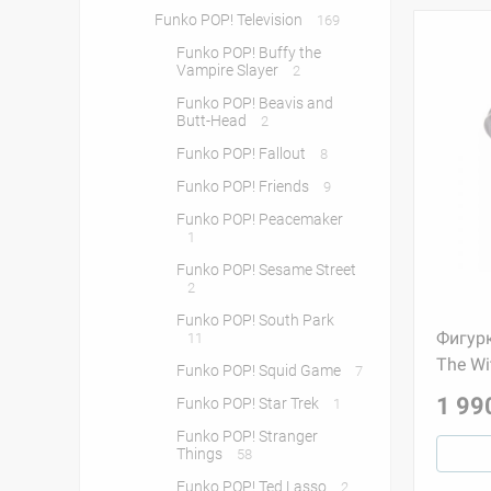
Funko POP! Television
169
Funko POP! Buffy the
Vampire Slayer
2
Funko POP! Beavis and
Butt-Head
2
Funko POP! Fallout
8
Funko POP! Friends
9
Funko POP! Peacemaker
1
Funko POP! Sesame Street
2
Funko POP! South Park
Фигурк
11
The Wi
Funko POP! Squid Game
7
1 99
Funko POP! Star Trek
1
Funko POP! Stranger
Things
58
Funko POP! Ted Lasso
2