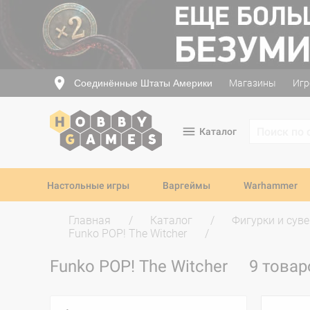
Соединённые Штаты Америки
Магазины
Игр
Каталог
Настольные игры
Варгеймы
Warhammer
Главная
Каталог
Фигурки и сув
Funko POP! The Witcher
Funko POP! The Witcher
9 товар