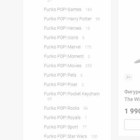
21
Funko POP! Games
184
Funko POP! Harry Potter
99
Funko POP! Heroes
13
Funko POP! Icons
6
Funko POP! Marvel
176
Funko POP! Moment
3
Funko POP! Movies
253
Funko POP! Pets
3
3+
Funko POP! Pixar
2
Фигурк
Funko POP! Pocket Keychain
The Wi
65
Funko POP! Rocks
96
1 99
Funko POP! Royals
1
Funko POP! Sport
77
Funko POP! Star Wars
150