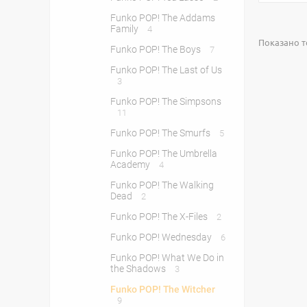
Funko POP! The Addams
Family
4
Показано то
Funko POP! The Boys
7
Funko POP! The Last of Us
3
Funko POP! The Simpsons
11
Funko POP! The Smurfs
5
Funko POP! The Umbrella
Academy
4
Funko POP! The Walking
Dead
2
Funko POP! The X-Files
2
Funko POP! Wednesday
6
Funko POP! What We Do in
the Shadows
3
Funko POP! The Witcher
9