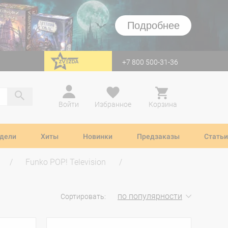
Подробнее
+7 800 500-31-36
перейти на Zvezda
Войти
Избранное
Корзина
дели
Хиты
Новинки
Предзаказы
Статьи
Funko POP! Television
по популярности
Сортировать: