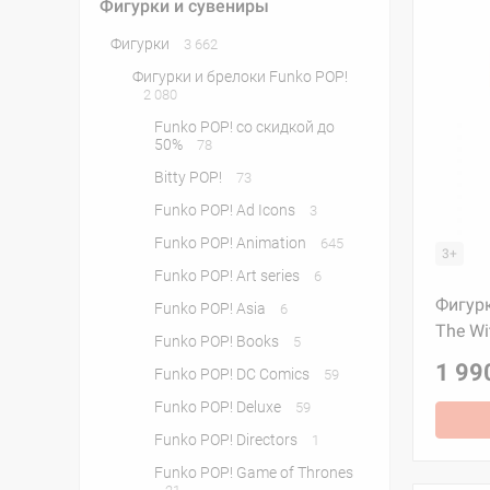
Фигурки и сувениры
Фигурки
3 662
Фигурки и брелоки Funko POP!
2 080
Funko POP! со скидкой до
50%
78
Bitty POP!
73
Funko POP! Ad Icons
3
Funko POP! Animation
645
3+
Funko POP! Art series
6
Фигурк
Funko POP! Asia
6
The Wi
Funko POP! Books
5
1 99
Funko POP! DC Comics
59
Funko POP! Deluxe
59
Funko POP! Directors
1
Funko POP! Game of Thrones