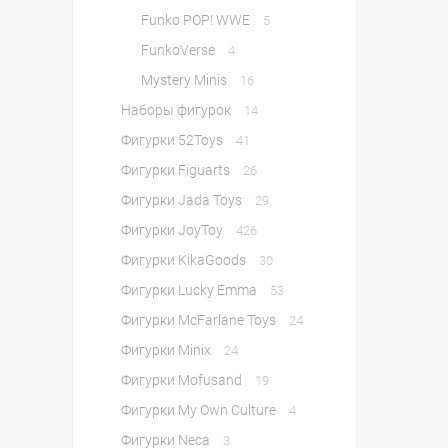
Funko POP! WWE
5
FunkoVerse
4
Mystery Minis
16
Наборы фигурок
14
Фигурки 52Toys
41
Фигурки Figuarts
26
Фигурки Jada Toys
29
Фигурки JoyToy
426
Фигурки KikaGoods
30
Фигурки Lucky Emma
53
Фигурки McFarlane Toys
24
Фигурки Minix
24
Фигурки Mofusand
19
Фигурки My Own Culture
4
Фигурки Neca
3