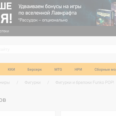
отеки
ККИ
Берсерк
MTG
НРИ
Сборные мо
ениры
Фигурки
Фигурки и брелоки Funko POP!
ов