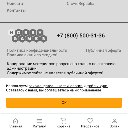
Новости
CrowdRepublic
Контакты
+7 (800) 500-31-36
Политика конфиденциальности
Публичная оферта
Правила акций со скидкой
Копирование материалов разрешено только по согласию
администрации
Содержимое сайта не является публичной офертой
На сайте Hobby Games применяются
рекомендательные
технологии
.
Используем
рекомендательные технологии
и
файлы куки.
Оставаясь с нами, вы соглашаетесь на их применение
Уведомить о наличии
OK
Главная
Каталог
Корзина
Избранное
Войти