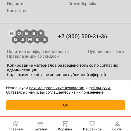
Новости
CrowdRepublic
Контакты
+7 (800) 500-31-36
Политика конфиденциальности
Публичная оферта
Правила акций со скидкой
Копирование материалов разрешено только по согласию
администрации
Содержимое сайта не является публичной офертой
На сайте Hobby Games применяются
рекомендательные
технологии
.
Используем
рекомендательные технологии
и
файлы куки.
Оставаясь с нами, вы соглашаетесь на их применение
Товар снят с продажи
OK
Главная
Каталог
Корзина
Избранное
Войти