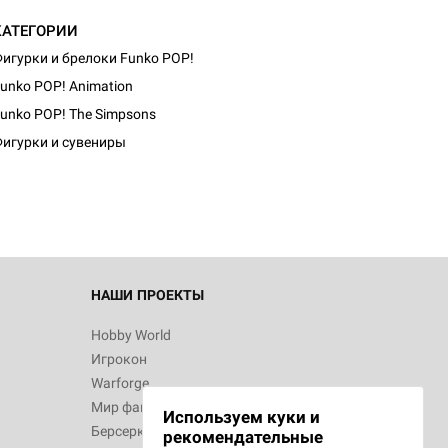
КАТЕГОРИИ
игурки и брелоки Funko POP!
unko POP! Animation
d Журнал
unko POP! The Simpsons
к: Братья
игурки и сувениры
d Звёздные
НАШИ ПРОЕКТЫ
Hobby World
Игрокон
d Сумерки
Warforge
: Грозовой
Мир фантастики
Используем куки и
Берсерк
рекомендательные