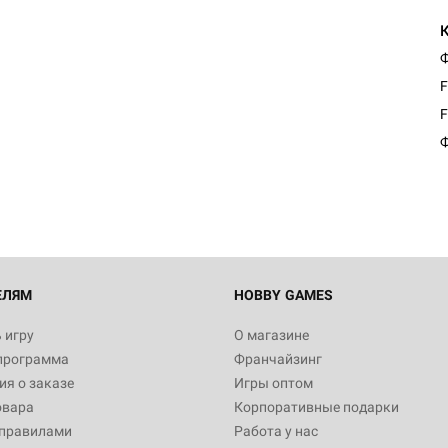
Ф
F
Настольная игра Hobby Worl
F
"Мир фантастики. Спецвыпус
Стругацкие"
Ф
1 490
Настольная игра Hobby Worl
империи: Боевая тревога
799
ЕЛЯМ
HOBBY GAMES
 игру
О магазине
программа
Франчайзинг
Настольная игра Hobby Worl
я о заказе
Игры оптом
империи. Четвёртая редакция
овара
Корпоративные подарки
Рубеж
12 990
 правилами
Работа у нас