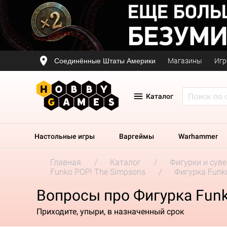
Соединённые Штаты Америки
Магазины
Игр
Каталог
Настольные игры
Варгеймы
Warhammer
Главная
Каталог
Фигурки и сув
Funko POP! The Simpsons
Фигурка Funko
Вопросы про Фигурка Funko
Приходите, упыри, в назначенный срок