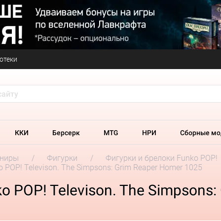
отеки
ККИ
Берсерк
MTG
НРИ
Сборные мо
ениры
Фигурки
Фигурки и брелоки Funko POP!
 POP! Televison. The Simpsons: Grim Reaper Homer 1025
 POP! Televison. The Simpsons: