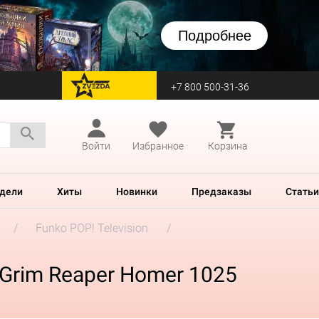
Подробнее
+7 800 500-31-36
перейти на Zvezda
Войти
Избранное
Корзина
дели
Хиты
Новинки
Предзаказы
Статьи
Funko POP! Television
 Grim Reaper Homer 1025