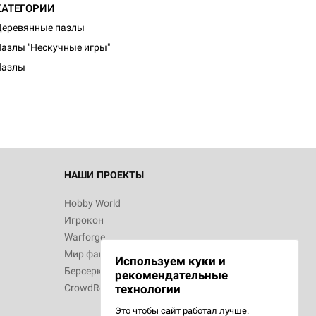
КАТЕГОРИИ
еревянные пазлы
d Монстры
азлы "Нескучные игры"
Пазлы
 Зомбицид:
НАШИ ПРОЕКТЫ
Hobby World
Игрокон
 Берсерк.
Warforge
в
Мир фантастики
Используем куки и
Берсерк
рекомендательные
CrowdRepublic
технологии
Это чтобы сайт работал лучше.