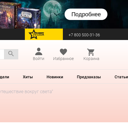
Подробнее
+7 800 500-31-36
перейти на Zvezda
Войти
Избранное
Корзина
дели
Хиты
Новинки
Предзаказы
Статьи
тешествие вокруг света"