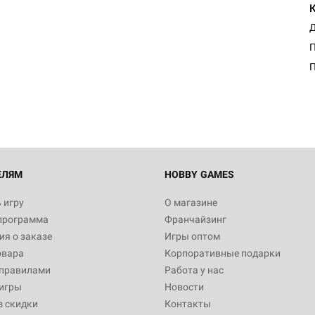
Д
Настольная игра Hobby Worl
П
Египта
1 991
Настольная игра Hobby World
Белая смерть
12 990
ЕЛЯМ
HOBBY GAMES
 игру
О магазине
программа
Франчайзинг
Настольная игра Hobby World
я о заказе
Игры оптом
Сердце роя. Дисплей бустеро
овара
Корпоративные подарки
3 490
 правилами
Работа у нас
игры
Новости
з скидки
Контакты