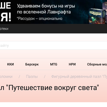
отеки
ККИ
Берсерк
MTG
НРИ
Сборные мо
оломки
Пазлы
Фигурный деревянный пазл "Пу
 "Путешествие вокруг света"